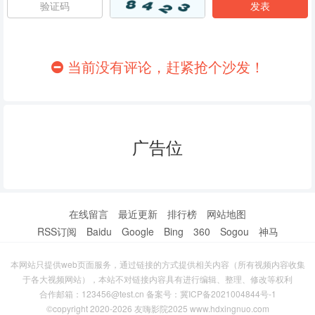
86
87
88
89
90
91
当前没有评论，赶紧抢个沙发！
92
93
94
95
96
97
广告位
98
99
100
101
102
103
104
105
106
在线留言
最近更新
排行榜
网站地图
RSS订阅
Baidu
Google
Bing
360
Sogou
神马
107
108
109
本网站只提供web页面服务，通过链接的方式提供相关内容（所有视频内容收集
110
111
112
于各大视频网站），本站不对链接内容具有进行编辑、整理、修改等权利
合作邮箱：123456@test.cn 备案号：
冀ICP备2021004844号-1
113
114
115
©copyright 2020-2026 友嗨影院2025 www.hdxingnuo.com