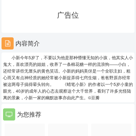
23
24
25
广告位
26
27
28
29
30
31
内容简介
32
33
34
小新今年5岁了，不要以为他是那种懵懂无知的小孩，他其实人小
35
36
37
鬼大，喜欢漂亮的姐姐，收养了一条棉花糖一样的流浪狗——小白，
还经常讲些无厘头的黄色笑话。小新的妈妈美伢是一个全职主妇，粗
38
39
40
心而又有点神经质的她经常被小新捉弄得七窍生烟，爸爸野原亦经常
被这两母子搞得晕头转向。 《蜡笔小新》的作者以一个5岁小童的
41
42
43
眼光，40岁的成年人的心态去观察这个大千世界，看到了许多光怪陆
离的景象，小新一家的幽默故事亦由此产生。©豆瓣
44
45
46
为您推荐
47
48
49
50
51
52