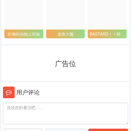
53
54
55
56
57
58
59
60
61
非洲的动物上班族
龙珠大魔
BASTARD！！暗黑
破坏神2
62
63
64
65
66
67
广告位
68
69
70
71
72
73
用户评论
74
75
76
77
78
79
80
81
82
83
84
85