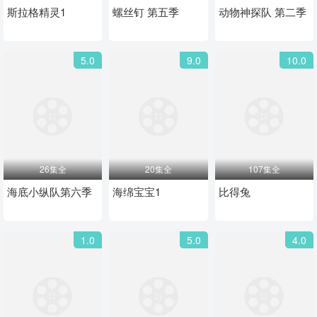
斯拉格精灵1
螺丝钉 第五季
动物神探队 第二季
5.0
9.0
10.0
26集全
20集全
107集全
海底小纵队第六季
海绵宝宝1
比得兔
1.0
5.0
4.0