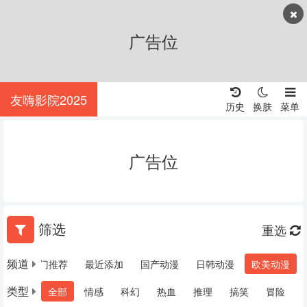
广告位
友嗨影院2025
历史
换肤
菜单
广告位
筛选
重选
频道
动漫
热门推荐
最近添加
国产动漫
日韩动漫
欧美动漫
类型
全部
情感
科幻
热血
推理
搞笑
冒险