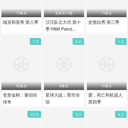
10集全
更新至12集
13集全
瑞克和莫蒂 第八季
汪汪队立大功 第十
史努比秀 第三季
季 PAW Patrol
Season 10‎(英语)‎
7.0
2.0
1.0
52集全
6集全
10集全
变形金刚：塞伯坦
星球大战：黑市传
爱，死亡和机器人
传奇
说
第四季
10.0
9.0
4.0