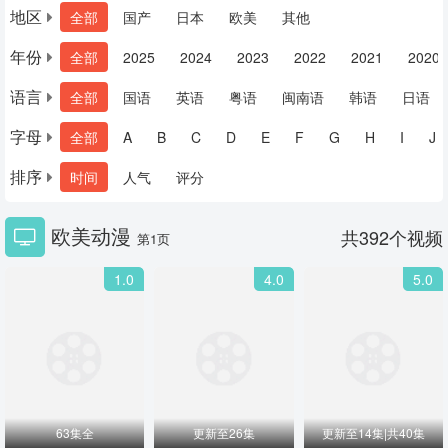
地区
全部
国产
日本
欧美
其他
年份
全部
2025
2024
2023
2022
2021
2020
语言
全部
国语
英语
粤语
闽南语
韩语
日语
字母
全部
A
B
C
D
E
F
G
H
I
J
排序
时间
人气
评分
欧美动漫
共
392
个视频
第1页
1.0
4.0
5.0
63集全
更新至26集
更新至14集|共40集