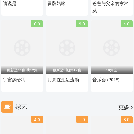
请说是
冒牌妈咪
爸爸与父亲的家常
菜
6.0
9.0
4.0
更新至11集|共12集
更新至3集|共12集
40集全
宇宙嫁给我
月亮在江边流淌
音乐会 (2018)
综艺
更多
4.0
1.0
8.0