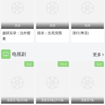
高清
高清
高清
越狱实录：法外鸳
猎杀：生死突围
潜行(粤语)
鸯
电视剧
更多
9.0
10.0
9.0
更新至7集|共8集
更新至6集|共10集
更新至7集