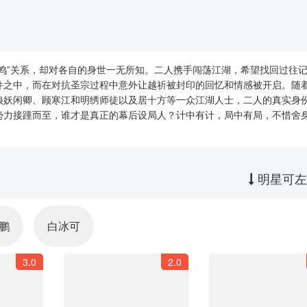
鸣”关系，却对各自的身世一无所知。二人携手闯荡江湖，希望找回过往
件之中，而在对抗圣宗过程中意外让越祈被封印的回忆和情感被开启。随
狼妖闲卿、顾寒江和明绣师徒以及居十方等一众江湖人士，二人的真实身
势力接踵而至，谁才是真正的幕后设局人？计中有计，局中有局，不惜舍
明星可左
鹏
白冰可
3.0
2.0