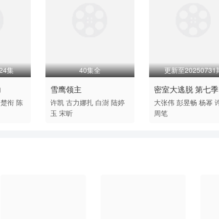
24集
40集全
更新至20250731
力
雪鹰领主
密室大逃脱 第七季
楚衔
陈
许凯
古力娜扎
白澍
陆婷
大张伟
彭昱畅
杨幂
玉
宋昕
周笔