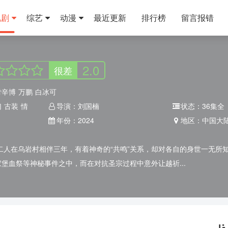
视剧
综艺
动漫
最近更新
排行榜
留言报错
2.0
很差
付辛博
万鹏
白冰可
幻
古装
情
导演：
刘国楠
状态：
36集全
年份：
2024
地区：
中国大
二人在乌岩村相伴三年，有着神奇的“共鸣”关系，却对各自的身世一无所
堡血祭等神秘事件之中，而在对抗圣宗过程中意外让越祈...