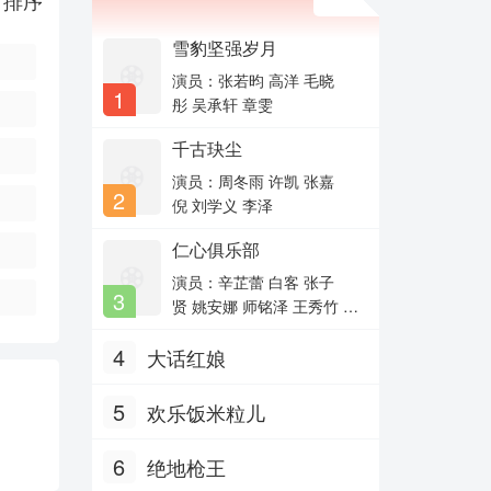
排序
雪豹坚强岁月
演员：张若昀 高洋 毛晓
1
彤 吴承轩 章雯
千古玦尘
演员：周冬雨 许凯 张嘉
2
倪 刘学义 李泽
仁心俱乐部
演员：辛芷蕾 白客 张子
3
贤 姚安娜 师铭泽 王秀竹 李
孝谦 刘润南 赵昭仪 乔大
4
大话红娘
韦 曹瑞 姚安濂 鄂靖文 句
号 邹德江 田岷 王超 李沐
风 艾米 银雪 胡嘉欣 陈冠
5
欢乐饭米粒儿
甯 于小彬 隋咏良 柳明明 刘
曔
6
绝地枪王