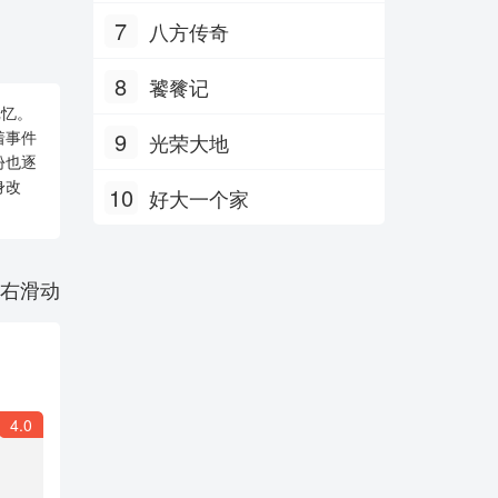
7
八方传奇
8
饕餮记
记忆。
着事件
9
光荣大地
份也逐
身改
10
好大一个家
右滑动
4.0