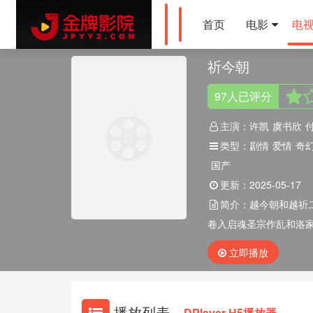
首页
电影
电
祈今朝
97
人
已评分
主演：
许凯
虞书欣
类型：
剧情
爱情
奇
国产
更新：
2025-05-17
简介：
越今朝和越祈
卷入启魂圣宗作乱和洛家
立即播放
播放列表
DPlayer-H5播放器