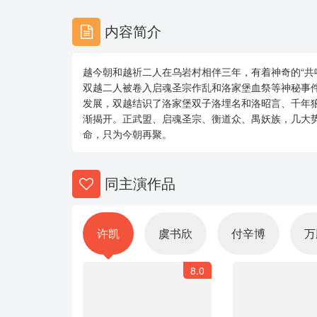
内容简介
越今朝和越祈二人在乌岩村相伴三年，有着神奇的“共
双越二人被卷入启魂圣宗作乱和洛家堡血祭等神秘事
发展，双越结识了洛家堡双子洛埋名和洛昭言、千年
渐揭开。正武盟、启魂圣宗、衡道众、禺妖族，几大
命，只为今朝再聚。
同主演作品
许凯
虞书欣
付辛博
万
8.0