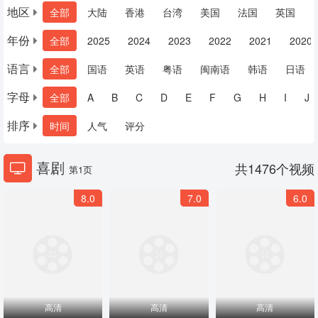
地区
全部
大陆
香港
台湾
美国
法国
英国
年份
全部
2025
2024
2023
2022
2021
2020
语言
全部
国语
英语
粤语
闽南语
韩语
日语
字母
全部
A
B
C
D
E
F
G
H
I
J
排序
时间
人气
评分
喜剧
共
1476
个视频
第1页
8.0
7.0
6.0
高清
高清
高清