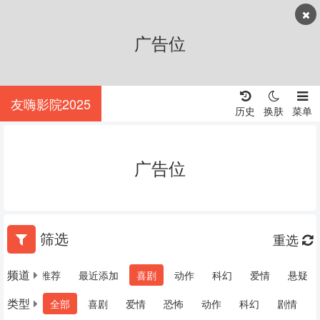
广告位
友嗨影院2025
历史
换肤
菜单
广告位
筛选
重选
频道
他
热门推荐
最近添加
喜剧
动作
科幻
爱情
悬疑
类型
全部
喜剧
爱情
恐怖
动作
科幻
剧情