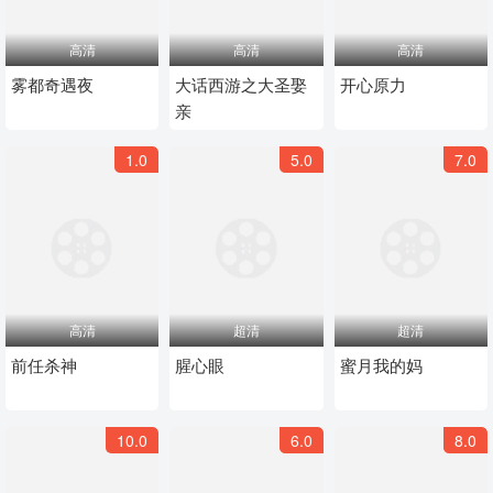
高清
高清
高清
雾都奇遇夜
大话西游之大圣娶
开心原力
亲
1.0
5.0
7.0
高清
超清
超清
前任杀神
腥心眼
蜜月我的妈
10.0
6.0
8.0