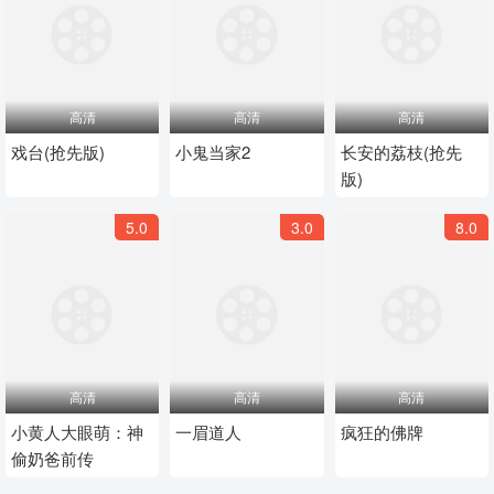
高清
高清
高清
戏台(抢先版)
小鬼当家2
长安的荔枝(抢先
版)
5.0
3.0
8.0
高清
高清
高清
小黄人大眼萌：神
一眉道人
疯狂的佛牌
偷奶爸前传