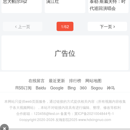
忠犬帕尔玛2
满江红
泰勒·斯威夫特：时
代巡回演唱会
上一页
1/62
下一页
广告位
在线留言
最近更新
排行榜
网站地图
RSS订阅
Baidu
Google
Bing
360
Sogou
神马
本网站只提供web页面服务，通过链接的方式提供相关内容（所有视频内容收集
于各大视频网站），本站不对链接内容具有进行编辑、整理、修改等权利
合作邮箱：123456@test.cn 备案号：
冀ICP备2021004844号-1
©copyright 2020-2026 友嗨影院2025 www.hdxingnuo.com