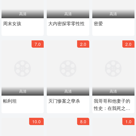
高清
高清
高清
周末女孩
大内密探零零性性
密爱
7.0
2.0
2.0
高清
高清
高清
帕利坦
灭门惨案之孽杀
我哥哥和他妻子的
性史：在我死之
前，我会播下种子
10.0
8.0
1.0
然后离开