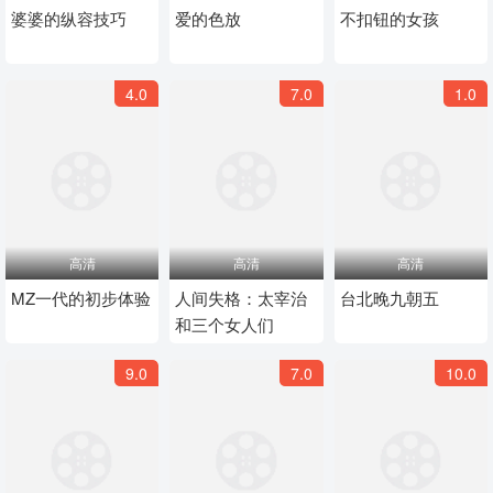
婆婆的纵容技巧
爱的色放
不扣钮的女孩
4.0
7.0
1.0
高清
高清
高清
MZ一代的初步体验
人间失格：太宰治
台北晚九朝五
和三个女人们
9.0
7.0
10.0