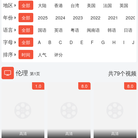
地区
全部
大陆
香港
台湾
美国
法国
英国
年份
全部
2025
2024
2023
2022
2021
2020
语言
全部
国语
英语
粤语
闽南语
韩语
日语
字母
全部
A
B
C
D
E
F
G
H
I
J
排序
时间
人气
评分
伦理
共
79
个视频
第1页
1.0
8.0
8.0
高清
高清
高清