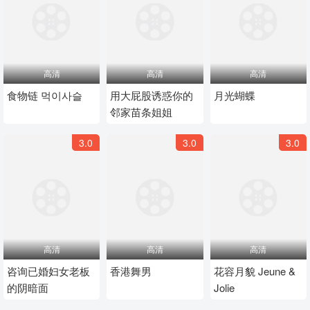
高清
高清
高清
食物链 먹이사슬
用大屁股诱惑你的
月光蝴蝶
邻家苗条姐姐
3.0
3.0
3.0
高清
高清
高清
咨询已婚妇女老板
香港舞男
花容月貌 Jeune &
的阴暗面
Jolie