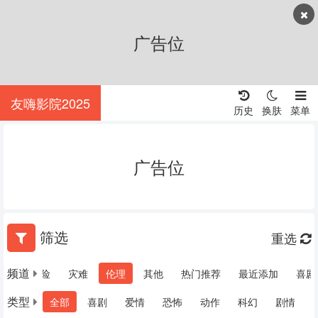
广告位
友嗨影院2025
历史
换肤
菜单
广告位
筛选
重选
频道
战争
冒险
灾难
伦理
其他
热门推荐
最近添加
喜剧
类型
全部
喜剧
爱情
恐怖
动作
科幻
剧情