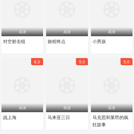
高清
高清
高清
对空射击组
旅程终点
小男孩
6.0
5.0
5.0
高清
高清
高清
战上海
马来亚三日
马克思和莱昂的疯
狂故事