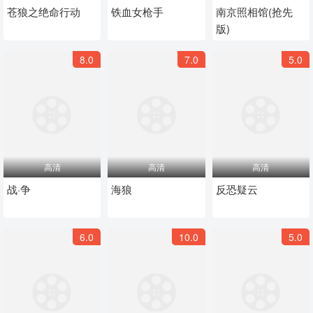
苍狼之绝命行动
铁血女枪手
南京照相馆(抢先
版)
8.0
7.0
5.0
高清
高清
高清
战·争
海狼
反恐疑云
6.0
10.0
5.0