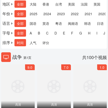
地区
全部
大陆
香港
台湾
美国
法国
英国
年份
全部
2025
2024
2023
2022
2021
2020
语言
全部
国语
英语
粤语
闽南语
韩语
日语
字母
全部
A
B
C
D
E
F
G
H
I
J
排序
时间
人气
评分
战争
共
100
个视频
第1页
9.0
7.0
1.0
高清
高清
高清