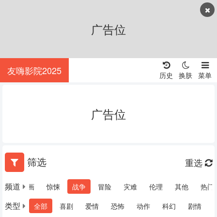
广告位
友嗨影院2025
历史
换肤
菜单
广告位
筛选
重选
频道
犯罪
动画
惊悚
战争
冒险
灾难
伦理
其他
热门
类型
全部
喜剧
爱情
恐怖
动作
科幻
剧情