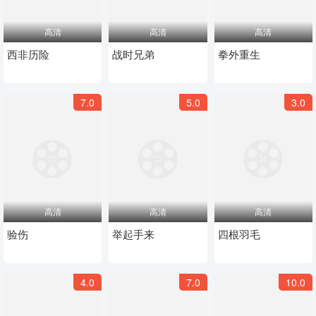
高清
高清
高清
西非历险
战时兄弟
拳外重生
7.0
5.0
3.0
高清
高清
高清
验伤
举起手来
四根羽毛
4.0
7.0
10.0