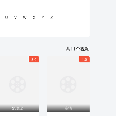
U
V
W
X
Y
Z
共
11
个视频
8.0
1.0
25集全
高清