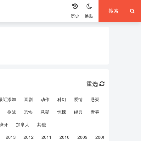
历史
换肤
重选
最近添加
喜剧
动作
科幻
爱情
悬疑
枪战
恐怖
悬疑
惊悚
经典
青春
文艺
微电影
班牙
加拿大
其他
2013
2012
2011
2010
2009
2008
2007
200