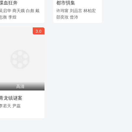
喋血狂奔
都市惧集
吴启华
商天娥
白彪
戴
许玮甯
刘品言
林柏宏
志衡
李煌
邵奕玫
曾沛
3.0
高清
青龙镇谜案
李若天
尹蕊