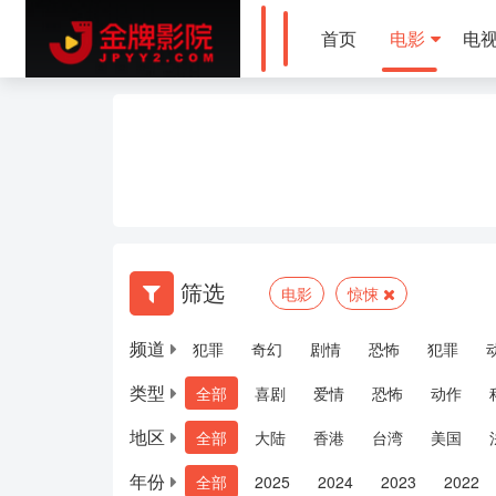
首页
电影
电
筛选
电影
惊悚
频道
电影
犯罪
奇幻
剧情
恐怖
犯罪
类型
全部
喜剧
爱情
恐怖
动作
地区
全部
大陆
香港
台湾
美国
年份
全部
2025
2024
2023
2022