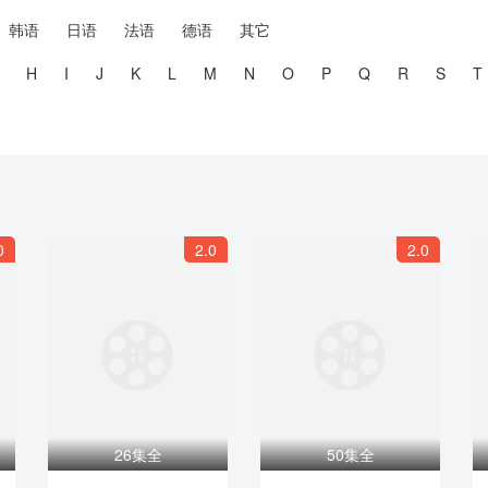
韩语
日语
法语
德语
其它
H
I
J
K
L
M
N
O
P
Q
R
S
T
0
2.0
2.0
26集全
50集全