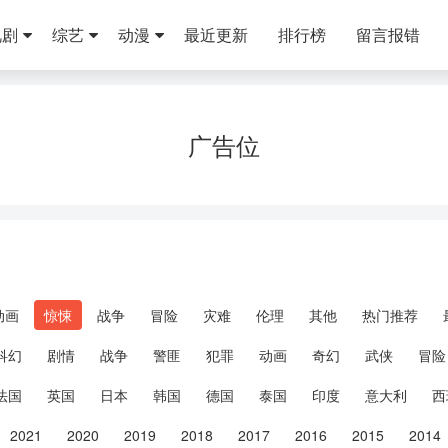
视剧
综艺
动漫
最近更新
排行榜
留言报错
广告位
动画
惊悚
战争
冒险
灾难
伦理
其他
热门推荐
科幻
剧情
战争
警匪
犯罪
动画
奇幻
武侠
冒险
法国
英国
日本
韩国
德国
泰国
印度
意大利
西
2021
2020
2019
2018
2017
2016
2015
2014