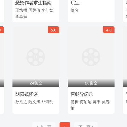
悬疑作者求生指南
玩宝
王培根
周蓉倩
李佳繁
佚名
李卓媚
0
5.0
4.0
24集全
20集全
阴阳镇怪谈
唐朝异闻录
孙熹之
陆文涛
邓诗韵
管栎
何泊远
蒋申
吴春
怡
上一页
1
下一页