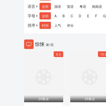
语言
全部
国语
英语
粤语
闽南语
字母
全部
A
B
C
D
E
F
G
排序
时间
人气
评分
惊悚
第1页
6.0
10.
20集全
25集全