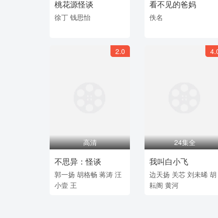
桃花源怪谈
看不见的爸妈
徐丁
钱思怡
佚名
2.0
4.
高清
24集全
不思异：怪谈
我叫白小飞
郭一扬
胡格畅
蒋涛
汪
边天扬
关芯
刘未晞
胡
小壹
王
耘阁
黄河