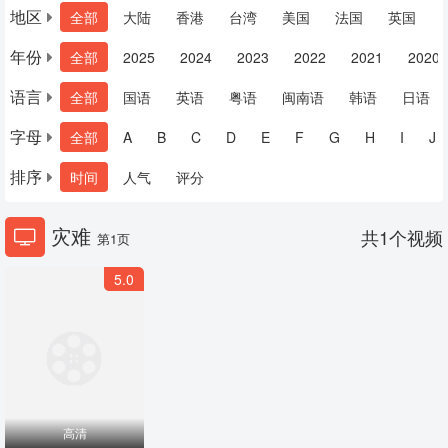
地区
全部
大陆
香港
台湾
美国
法国
英国
年份
全部
2025
2024
2023
2022
2021
2020
语言
全部
国语
英语
粤语
闽南语
韩语
日语
字母
全部
A
B
C
D
E
F
G
H
I
J
排序
时间
人气
评分
灾难
共
1
个视频
第1页
5.0
高清