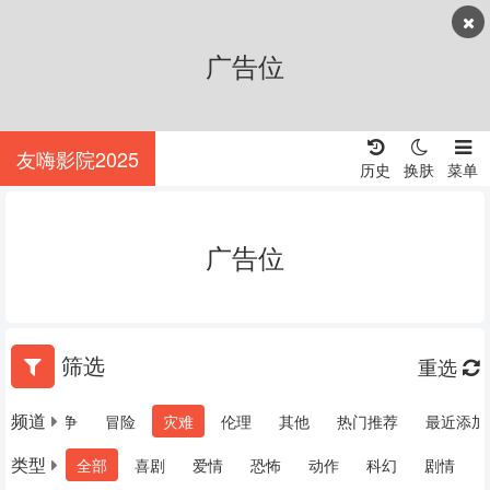
广告位
友嗨影院2025
历史
换肤
菜单
广告位
筛选
重选
频道
惊悚
战争
冒险
灾难
伦理
其他
热门推荐
最近添加
类型
全部
喜剧
爱情
恐怖
动作
科幻
剧情