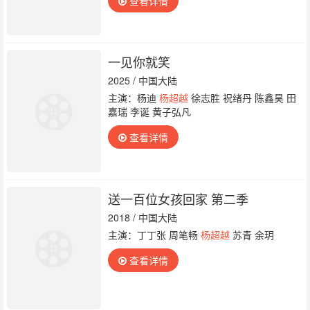
查看详情
翰 符龙飞 曾雪瑶 周一围 陈妍希 毛衍七 杨和
苏 陈峥宇 沙一汀 艾福杰尼
一见你就笑
2025 / 中国大陆
主演：杨迪
杨超越
徐志胜 祝绪丹 陈鑫昊 田
嘉瑞 李诞 黄子弘凡
查看详情
送一百位女孩回家 第二季
2018 / 中国大陆
主演：丁丁张 周笔畅
杨超越
苏青 余玥
查看详情