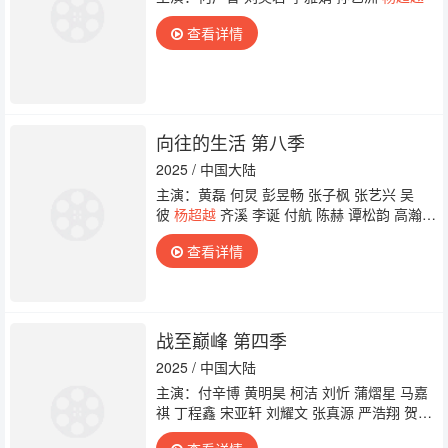
查看详情
向往的生活 第八季
2025 / 中国大陆
主演：黄磊 何炅 彭昱畅 张子枫 张艺兴 吴
彼
杨超越
齐溪 李诞 付航 陈赫 谭松韵 高瀚
宇 马嘉祺 丁程鑫 刘耀文 严浩翔
查看详情
战至巅峰 第四季
2025 / 中国大陆
主演：付辛博 黄明昊 柯洁 刘忻 蒲熠星 马嘉
祺 丁程鑫 宋亚轩 刘耀文 张真源 严浩翔 贺峻
霖 王瑞欣 武艺
杨超越
张含韵 周柯宇 池约