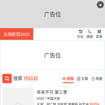
广告位
友嗨影院2025
历史
换肤
菜单
广告位
搜索
杨超越
视频
文章
明星
非来不可 第三季
2025 / 中国大陆
主演：何广智 刘奕君 李雅娟 孙艺洲
杨超越