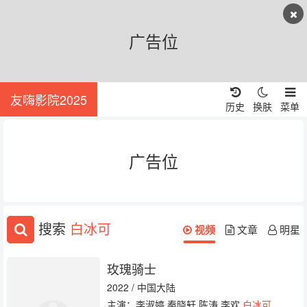
广告位
友嗨影院2025
历史
换肤
菜单
广告位
搜索
白冰可
视频
文章
明星
玫瑰骑士
2022 / 中国大陆
主演：李淑婷 秦晓轩 陈涛 李欢
白冰可