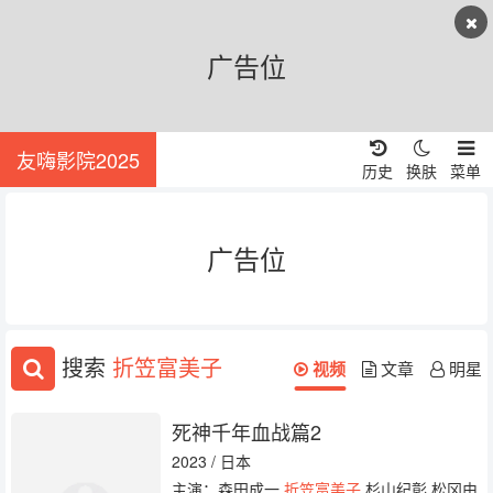
广告位
友嗨影院2025
历史
换肤
菜单
广告位
搜索
折笠富美子
视频
文章
明星
死神千年血战篇2
2023 / 日本
主演：森田成一
折笠富美子
杉山纪彰 松冈由