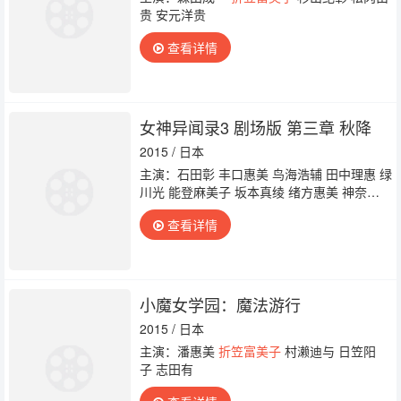
贵 安元洋贵
查看详情
女神异闻录3 剧场版 第三章 秋降
2015 / 日本
主演：石田彰 丰口惠美 鸟海浩辅 田中理惠 绿
川光 能登麻美子 坂本真绫 绪方惠美 神奈延
年 小野坂昌也 泽城美雪 堀秀行 增谷康纪 山
查看详情
本兼平 岛田敏
折笠富美子
小松由佳 野岛健
儿 三浦祥朗 私市淳 前田爱 种崎敦美 中岛
唯 樱川惠 山崎惠理 高桥伸也 三宅麻理惠 福
沙奈恵 田之中勇
小魔女学园：魔法游行
2015 / 日本
主演：潘惠美
折笠富美子
村濑迪与 日笠阳
子 志田有