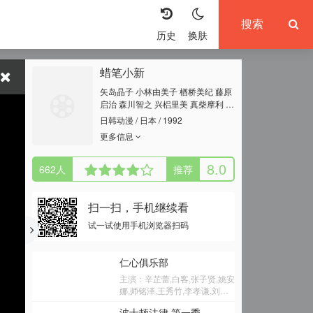
历史
换肤
蜡笔小新
矢岛晶子 小林由美子 楢桥美纪 藤原
启治 森川智之 兴梠里美 真柴摩利 林
玉绪 一龙斋贞友 佐藤智惠 高田由
日韩动漫 / 日本 / 1992
美 七绪春日 富泽美智惠 三石琴乃 纳
更多信息
谷六朗 森田顺平
8.0
662
人
推荐
扫一扫，手机继续看
试一试使用手机浏览器扫码
仁心俱乐部
主演：辛芷蕾,白客,张子贤,姚安
娜,师铭泽,王秀竹,李孝谦,刘润
南,赵昭仪,乔大韦,曹瑞,姚安濂,
波士顿法律 第一季