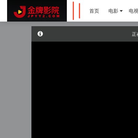
首页
电影
电
正