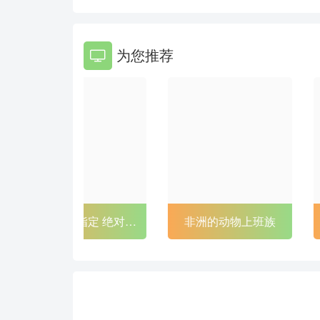
86
87
为您推荐
92
93
98
99
104
105
110
111
116
117
122
123
魔
非洲的动物上班族
BASTARD！！暗黑
128
129
破坏神2
134
135
140
141