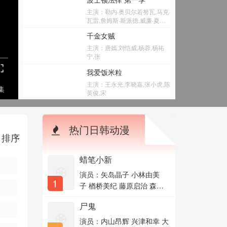
鄂靖文,句号,邹德江,田岷,王超,
李沐风,艾米,银雪,胡嘉欣,陈冠
主演：勒内·奥贝尔若努瓦,马克·
甯,于小彬,隋咏良,柳明明,刘曔
瓦雷,詹姆斯·斯派德,威廉·夏特
纳,坎迪斯·伯
千金女贼
主演：唐嫣,刘恺威,杨蓉,杨祐
宁,张
我爱饭米粒
主演：王永光,李晓嘉,张小虎,陈
集
英俊,宋
第二次初见
主演：宋伊人,郭俊辰,李九霖,姜
热门日韩动漫
梓新,乔骏
排序
记忆之城
主演：谢君豪,童蕾,魏骏杰,滕丽
蜡笔小新
名,李
演员：矢岛晶子 小林由美
逆爱
1
子 楢桥美纪 藤原启治 森川
主演：梓渝,田栩宁,展轩,刘轩丞
智之 兴梠里美 真柴摩利 林
尸鬼
玉绪 一龙斋贞友 佐藤智
小爸妈
惠 高田由美 七绪春日 富泽
演员：内山昂辉 兴津和幸 大