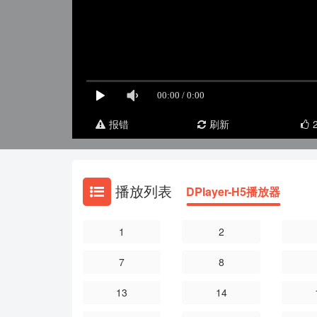
报错
刷新
播放列表
DPlayer-H5播放器
1
2
7
8
13
14