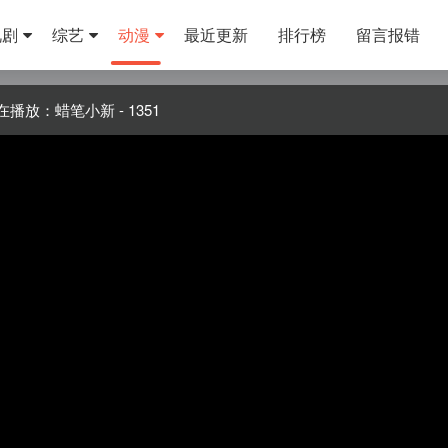
视剧
综艺
动漫
最近更新
排行榜
留言报错
在播放：蜡笔小新 - 1351