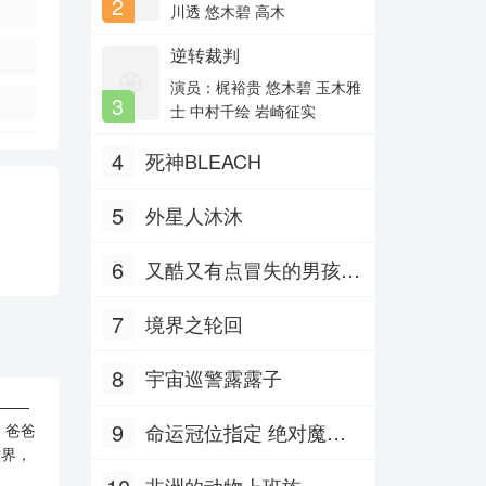
2
主演：任重,高露,王耀庆,王阳,
美智惠 三石琴乃 纳谷六
川透 悠木碧 高木
徐洁
朗 森田顺平
逆转裁判
坠落画境的你
主演：戚砚笛,戴景耀,韩竞德,路
演员：梶裕贵 悠木碧 玉木雅
3
昕,阿克朱
士 中村千绘 岩崎征实
烈火刀影
4
死神BLEACH
主演：钱泳辰,何泓姗,霍政谚,吴
佳尼,唐妤
5
外星人沐沐
6
又酷又有点冒失的男孩子
们 Part.2
7
境界之轮回
8
宇宙巡警露露子
——
9
命运冠位指定 绝对魔兽
，爸爸
世界，
战线巴比伦尼亚