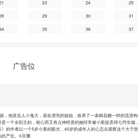
21
23
24
25
28
29
30
31
34
35
36
37
40
41
42
43
46
47
48
49
广告位
52
53
54
55
58
59
60
61
64
65
66
67
70
71
72
73
孩，他其实人小鬼大，喜欢漂亮的姐姐，收养了一条棉花糖一样的流浪狗
76
77
78
79
伢是一个全职主妇，粗心而又有点神经质的她经常被小新捉弄得七窍生烟
》的作者以一个5岁小童的眼光，40岁的成年人的心态去观察这个大千
82
83
84
85
由此产生。©豆瓣