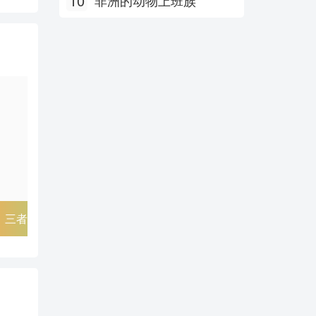
10
非洲的动物上班族
尸鬼
逆转裁判
死神