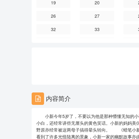
19
20
26
27
32
33
38
39
44
45
50
51
56
57
62
63
内容简介
68
69
小新今年5岁了，不要以为他是那种懵懂无知的小
74
75
小白，还经常讲些无厘头的黄色笑话。小新的妈妈美
野原亦经常被这两母子搞得晕头转向。 《蜡笔小新
80
81
看到了许多光怪陆离的景象，小新一家的幽默故事亦