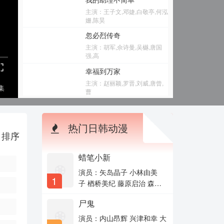
主演：王子文,邓婕,白敬亭,何泓
姗,陈昊
忽必烈传奇
主演：胡军,佘诗曼,吴樾,唐国
强,高
幸福到万家
主演：赵丽颖,罗晋,刘威,唐曾,
集
曹
藏海花
主演：张鲁一,文咏珊,陈明昊,张
热门日韩动漫
康乐,魏千翔
排序
降魔的2.0(粤语)
主演：马国明,胡鸿钧,黄智雯,蒋
蜡笔小新
志光,谢雪
演员：矢岛晶子 小林由美
大英雄郑成功
1
子 楢桥美纪 藤原启治 森川
主演：何家劲,约翰·加纳德,徐念
智之 兴梠里美 真柴摩利 林
福,刘颖涛,李颖
尸鬼
玉绪 一龙斋贞友 佐藤智
象牙山爱逗团
惠 高田由美 七绪春日 富泽
演员：内山昂辉 兴津和幸 大