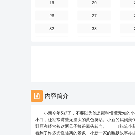
19
20
26
27
32
33
38
39
44
45
50
51
56
57
62
63
内容简介
68
69
小新今年5岁了，不要以为他是那种懵懂无知的小
74
75
小白，还经常讲些无厘头的黄色笑话。小新的妈妈美
野原亦经常被这两母子搞得晕头转向。 《蜡笔小新
80
81
看到了许多光怪陆离的景象，小新一家的幽默故事亦