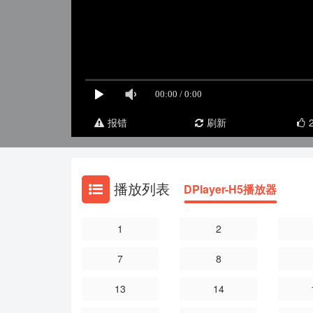
报错
刷新
播放列表
DPlayer-H5播放器
1
2
7
8
13
14