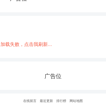
148
149
150
151
154
155
156
157
160
161
162
163
166
167
168
169
加载失败，点击我刷新...
172
173
174
175
178
179
180
181
184
185
186
187
广告位
190
191
192
193
196
197
198
199
202
203
204
205
在线留言
最近更新
排行榜
网站地图
208
209
210
211