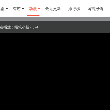
视剧
综艺
动漫
最近更新
排行榜
留言报错
在播放：蜡笔小新 - 574