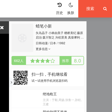
历史
换肤
蜡笔小新
矢岛晶子 小林由美子 楢桥美纪 藤原
启治 森川智之 兴梠里美 真柴摩利 林
玉绪 一龙斋贞友 佐藤智惠 高田由
日韩动漫 / 日本 / 1992
美 七绪春日 富泽美智惠 三石琴乃 纳
更多信息
谷六朗 森田顺平
8.0
662
人
推荐
扫一扫，手机继续看
试一试使用手机浏览器扫码
绝地枪王
主演：于毅,周扬,张鲁一,孙松,
王建
我的助理不简单