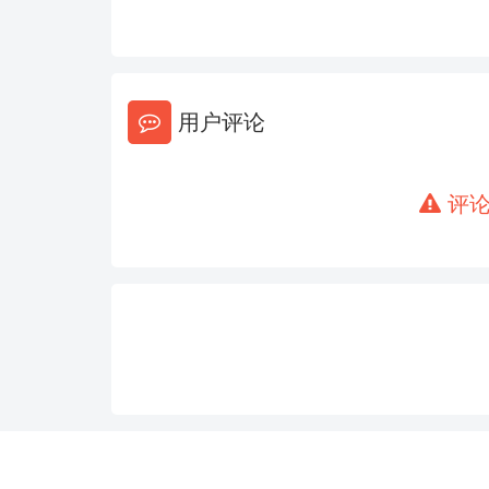
146
147
152
153
158
159
用户评论
164
165
评论
170
171
176
177
182
183
188
189
194
195
200
201
206
207