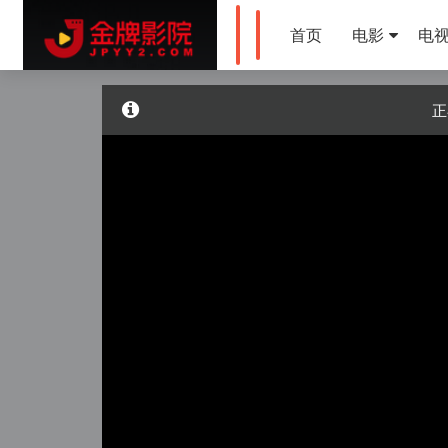
首页
电影
电
正