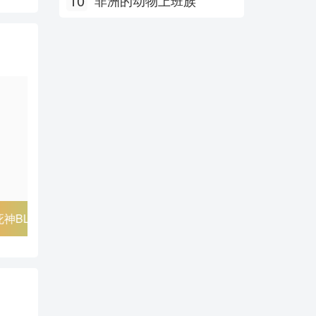
10
非洲的动物上班族
死神BLEACH
外星人沐沐
又酷又有
孩子们 P