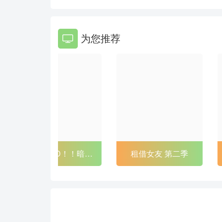
86
87
为您推荐
92
93
98
99
104
105
110
111
116
117
122
123
BASTARD！！暗黑
租借女友 第二季
128
129
破坏神2
134
135
140
141