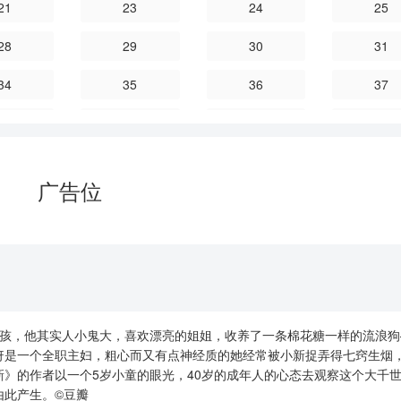
21
23
24
25
28
29
30
31
34
35
36
37
40
41
42
43
46
47
48
49
广告位
52
53
54
55
58
59
60
61
64
65
66
67
70
71
72
73
孩，他其实人小鬼大，喜欢漂亮的姐姐，收养了一条棉花糖一样的流浪狗
76
77
78
79
伢是一个全职主妇，粗心而又有点神经质的她经常被小新捉弄得七窍生烟
》的作者以一个5岁小童的眼光，40岁的成年人的心态去观察这个大千
82
83
84
85
由此产生。©豆瓣