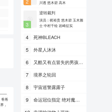
2
主演：宋小宝,宋晓峰,文松,杨树
美智惠 三石琴乃 纳谷六
川透 悠木碧 高木
林,田
朗 森田顺平
逆转裁判
我们最美好的十年
主演：梁静,高叶,王策,许娣,徐
演员：梶裕贵 悠木碧 玉木雅
3
美玲
士 中村千绘 岩崎征实
幸福的脚步
4
死神BLEACH
主演：李政颖,马芯妤,黄朋,余
雨,陈冠
5
外星人沐沐
6
又酷又有点冒失的男孩子
们 Part.2
7
境界之轮回
8
宇宙巡警露露子
——
9
命运冠位指定 绝对魔兽
，爸爸
世界，
战线巴比伦尼亚