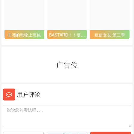
53
54
55
56
57
58
59
60
61
非洲的动物上班族
BASTARD！！暗黑
租借女友 第二季
破坏神2
62
63
64
65
66
67
广告位
68
69
70
71
72
73
用户评论
74
75
76
77
78
79
80
81
82
83
84
85