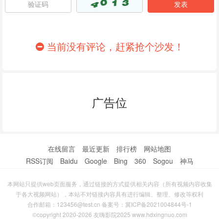
86
87
88
89
90
91
当前没有评论，赶紧抢个沙发！
92
93
94
95
96
97
广告位
98
99
100
101
102
103
104
105
106
在线留言
最近更新
排行榜
网站地图
RSS订阅
Baidu
Google
Bing
360
Sogou
神马
107
108
109
本网站只提供web页面服务，通过链接的方式提供相关内容（所有视频内容收集
110
111
112
于各大视频网站），本站不对链接内容具有进行编辑、整理、修改等权利
合作邮箱：123456@test.cn 备案号：
冀ICP备2021004844号-1
113
114
115
©copyright 2020-2026 友嗨影院2025 www.hdxingnuo.com