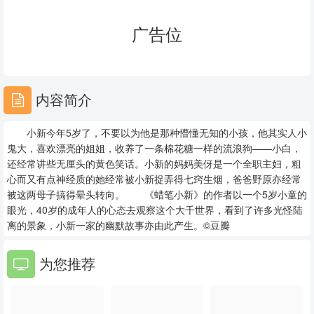
23
24
25
广告位
26
27
28
29
30
31
内容简介
32
33
34
小新今年5岁了，不要以为他是那种懵懂无知的小孩，他其实人小
35
36
37
鬼大，喜欢漂亮的姐姐，收养了一条棉花糖一样的流浪狗——小白，
还经常讲些无厘头的黄色笑话。小新的妈妈美伢是一个全职主妇，粗
38
39
40
心而又有点神经质的她经常被小新捉弄得七窍生烟，爸爸野原亦经常
被这两母子搞得晕头转向。 《蜡笔小新》的作者以一个5岁小童的
41
42
43
眼光，40岁的成年人的心态去观察这个大千世界，看到了许多光怪陆
离的景象，小新一家的幽默故事亦由此产生。©豆瓣
44
45
46
为您推荐
47
48
49
50
51
52