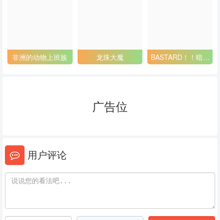
53
54
55
56
57
58
59
60
61
非洲的动物上班族
龙珠大魔
BASTARD！！暗黑
破坏神2
62
63
64
65
66
67
广告位
68
69
70
71
72
73
用户评论
74
75
76
77
78
79
80
81
82
83
84
85