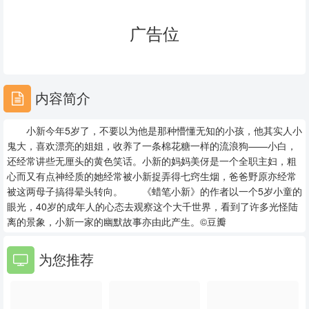
23
24
25
广告位
26
27
28
29
30
31
内容简介
32
33
34
小新今年5岁了，不要以为他是那种懵懂无知的小孩，他其实人小
35
36
37
鬼大，喜欢漂亮的姐姐，收养了一条棉花糖一样的流浪狗——小白，
还经常讲些无厘头的黄色笑话。小新的妈妈美伢是一个全职主妇，粗
38
39
40
心而又有点神经质的她经常被小新捉弄得七窍生烟，爸爸野原亦经常
被这两母子搞得晕头转向。 《蜡笔小新》的作者以一个5岁小童的
41
42
43
眼光，40岁的成年人的心态去观察这个大千世界，看到了许多光怪陆
离的景象，小新一家的幽默故事亦由此产生。©豆瓣
44
45
46
为您推荐
47
48
49
50
51
52