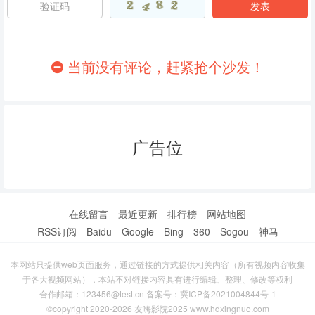
86
87
88
89
90
91
当前没有评论，赶紧抢个沙发！
92
93
94
95
96
97
广告位
98
99
100
101
102
103
104
105
106
在线留言
最近更新
排行榜
网站地图
RSS订阅
Baidu
Google
Bing
360
Sogou
神马
107
108
109
本网站只提供web页面服务，通过链接的方式提供相关内容（所有视频内容收集
110
111
112
于各大视频网站），本站不对链接内容具有进行编辑、整理、修改等权利
合作邮箱：123456@test.cn 备案号：
冀ICP备2021004844号-1
113
114
115
©copyright 2020-2026 友嗨影院2025 www.hdxingnuo.com