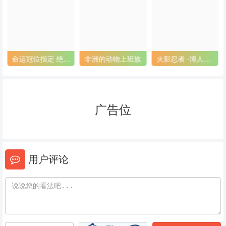
53
54
55
56
57
58
59
60
61
命运冠位指定 绝对
非洲的动物上班族
火影忍者 -博人传-
魔兽战线巴比伦尼
次世代继承者
62
63
64
亚
65
66
67
广告位
68
69
70
71
72
73
用户评论
74
75
76
77
78
79
80
81
82
83
84
85