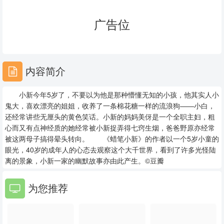
23
24
25
广告位
26
27
28
29
30
31
内容简介
32
33
34
小新今年5岁了，不要以为他是那种懵懂无知的小孩，他其实人小
35
36
37
鬼大，喜欢漂亮的姐姐，收养了一条棉花糖一样的流浪狗——小白，
还经常讲些无厘头的黄色笑话。小新的妈妈美伢是一个全职主妇，粗
38
39
40
心而又有点神经质的她经常被小新捉弄得七窍生烟，爸爸野原亦经常
被这两母子搞得晕头转向。 《蜡笔小新》的作者以一个5岁小童的
41
42
43
眼光，40岁的成年人的心态去观察这个大千世界，看到了许多光怪陆
离的景象，小新一家的幽默故事亦由此产生。©豆瓣
44
45
46
为您推荐
47
48
49
50
51
52