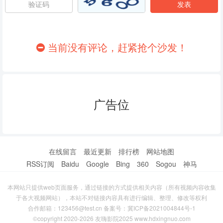
86
87
88
89
90
91
当前没有评论，赶紧抢个沙发！
92
93
94
95
96
97
广告位
98
99
100
101
102
103
104
105
106
在线留言
最近更新
排行榜
网站地图
RSS订阅
Baidu
Google
Bing
360
Sogou
神马
107
108
109
本网站只提供web页面服务，通过链接的方式提供相关内容（所有视频内容收集
110
111
112
于各大视频网站），本站不对链接内容具有进行编辑、整理、修改等权利
合作邮箱：123456@test.cn 备案号：
冀ICP备2021004844号-1
113
114
115
©copyright 2020-2026 友嗨影院2025 www.hdxingnuo.com