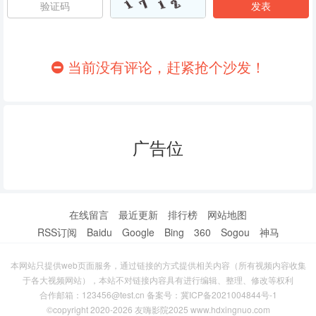
86
87
88
89
90
91
当前没有评论，赶紧抢个沙发！
92
93
94
95
96
97
广告位
98
99
100
101
102
103
104
105
106
在线留言
最近更新
排行榜
网站地图
RSS订阅
Baidu
Google
Bing
360
Sogou
神马
107
108
109
本网站只提供web页面服务，通过链接的方式提供相关内容（所有视频内容收集
110
111
112
于各大视频网站），本站不对链接内容具有进行编辑、整理、修改等权利
合作邮箱：123456@test.cn 备案号：
冀ICP备2021004844号-1
113
114
115
©copyright 2020-2026 友嗨影院2025 www.hdxingnuo.com