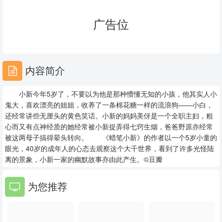
23
24
25
广告位
26
27
28
29
30
31
内容简介
32
33
34
小新今年5岁了，不要以为他是那种懵懂无知的小孩，他其实人小
35
36
37
鬼大，喜欢漂亮的姐姐，收养了一条棉花糖一样的流浪狗——小白，
还经常讲些无厘头的黄色笑话。小新的妈妈美伢是一个全职主妇，粗
38
39
40
心而又有点神经质的她经常被小新捉弄得七窍生烟，爸爸野原亦经常
被这两母子搞得晕头转向。 《蜡笔小新》的作者以一个5岁小童的
41
42
43
眼光，40岁的成年人的心态去观察这个大千世界，看到了许多光怪陆
离的景象，小新一家的幽默故事亦由此产生。©豆瓣
44
45
46
为您推荐
47
48
49
50
51
52