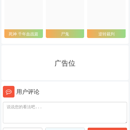
53
54
55
56
57
58
59
60
61
死神 千年血战篇
尸鬼
逆转裁判
62
63
64
65
66
67
广告位
68
69
70
71
72
73
用户评论
74
75
76
77
78
79
80
81
82
83
84
85