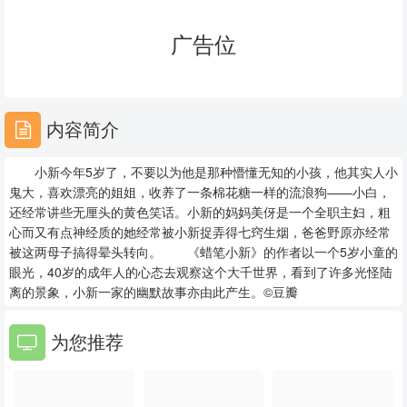
23
24
25
广告位
26
27
28
29
30
31
内容简介
32
33
34
小新今年5岁了，不要以为他是那种懵懂无知的小孩，他其实人小
35
36
37
鬼大，喜欢漂亮的姐姐，收养了一条棉花糖一样的流浪狗——小白，
还经常讲些无厘头的黄色笑话。小新的妈妈美伢是一个全职主妇，粗
38
39
40
心而又有点神经质的她经常被小新捉弄得七窍生烟，爸爸野原亦经常
被这两母子搞得晕头转向。 《蜡笔小新》的作者以一个5岁小童的
41
42
43
眼光，40岁的成年人的心态去观察这个大千世界，看到了许多光怪陆
离的景象，小新一家的幽默故事亦由此产生。©豆瓣
44
45
46
为您推荐
47
48
49
50
51
52