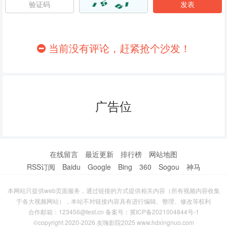
86
87
88
89
90
91
当前没有评论，赶紧抢个沙发！
92
93
94
95
96
97
广告位
98
99
100
101
102
103
104
105
106
在线留言
最近更新
排行榜
网站地图
RSS订阅
Baidu
Google
Bing
360
Sogou
神马
107
108
109
本网站只提供web页面服务，通过链接的方式提供相关内容（所有视频内容收集
110
111
112
于各大视频网站），本站不对链接内容具有进行编辑、整理、修改等权利
合作邮箱：123456@test.cn 备案号：
冀ICP备2021004844号-1
113
114
115
©copyright 2020-2026 友嗨影院2025 www.hdxingnuo.com