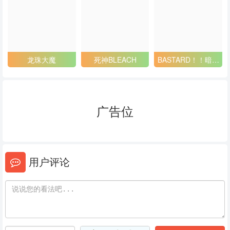
53
54
55
56
57
58
59
60
61
龙珠大魔
死神BLEACH
BASTARD！！暗黑
破坏神2
62
63
64
65
66
67
广告位
68
69
70
71
72
73
用户评论
74
75
76
77
78
79
80
81
82
83
84
85