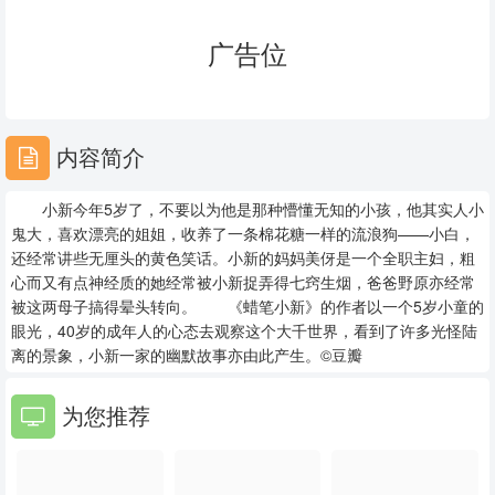
23
24
25
广告位
26
27
28
29
30
31
内容简介
32
33
34
小新今年5岁了，不要以为他是那种懵懂无知的小孩，他其实人小
35
36
37
鬼大，喜欢漂亮的姐姐，收养了一条棉花糖一样的流浪狗——小白，
还经常讲些无厘头的黄色笑话。小新的妈妈美伢是一个全职主妇，粗
38
39
40
心而又有点神经质的她经常被小新捉弄得七窍生烟，爸爸野原亦经常
被这两母子搞得晕头转向。 《蜡笔小新》的作者以一个5岁小童的
41
42
43
眼光，40岁的成年人的心态去观察这个大千世界，看到了许多光怪陆
离的景象，小新一家的幽默故事亦由此产生。©豆瓣
44
45
46
为您推荐
47
48
49
50
51
52