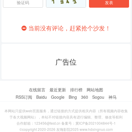
86
87
88
89
90
91
当前没有评论，赶紧抢个沙发！
92
93
94
95
96
97
广告位
98
99
100
101
102
103
104
105
106
在线留言
最近更新
排行榜
网站地图
RSS订阅
Baidu
Google
Bing
360
Sogou
神马
107
108
109
本网站只提供web页面服务，通过链接的方式提供相关内容（所有视频内容收集
110
111
112
于各大视频网站），本站不对链接内容具有进行编辑、整理、修改等权利
合作邮箱：123456@test.cn 备案号：
冀ICP备2021004844号-1
113
114
115
©copyright 2020-2026 友嗨影院2025 www.hdxingnuo.com