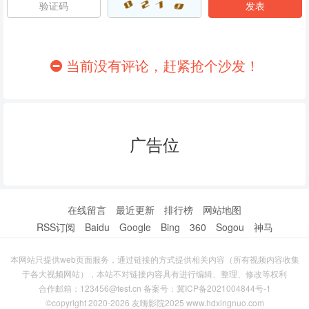
86
87
88
89
90
91
当前没有评论，赶紧抢个沙发！
92
93
94
95
96
97
广告位
98
99
100
101
102
103
104
105
106
在线留言
最近更新
排行榜
网站地图
RSS订阅
Baidu
Google
Bing
360
Sogou
神马
107
108
109
本网站只提供web页面服务，通过链接的方式提供相关内容（所有视频内容收集
110
111
112
于各大视频网站），本站不对链接内容具有进行编辑、整理、修改等权利
合作邮箱：123456@test.cn 备案号：
冀ICP备2021004844号-1
113
114
115
©copyright 2020-2026 友嗨影院2025 www.hdxingnuo.com