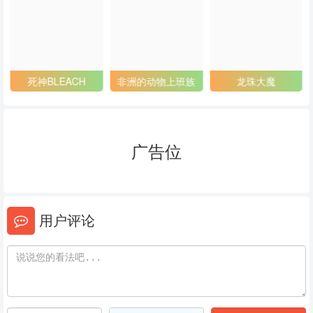
53
54
55
56
57
58
59
60
61
死神BLEACH
非洲的动物上班族
龙珠大魔
62
63
64
65
66
67
广告位
68
69
70
71
72
73
用户评论
74
75
76
77
78
79
80
81
82
83
84
85