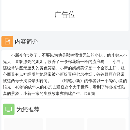
23
24
25
广告位
26
27
28
29
30
31
内容简介
32
33
34
小新今年5岁了，不要以为他是那种懵懂无知的小孩，他其实人小
35
36
37
鬼大，喜欢漂亮的姐姐，收养了一条棉花糖一样的流浪狗——小白，
还经常讲些无厘头的黄色笑话。小新的妈妈美伢是一个全职主妇，粗
38
39
40
心而又有点神经质的她经常被小新捉弄得七窍生烟，爸爸野原亦经常
被这两母子搞得晕头转向。 《蜡笔小新》的作者以一个5岁小童的
41
42
43
眼光，40岁的成年人的心态去观察这个大千世界，看到了许多光怪陆
离的景象，小新一家的幽默故事亦由此产生。©豆瓣
44
45
46
为您推荐
47
48
49
50
51
52