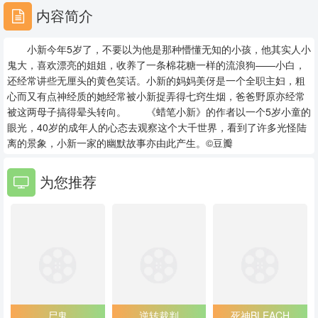
29
30
31
内容简介
32
33
34
小新今年5岁了，不要以为他是那种懵懂无知的小孩，他其实人小
35
36
37
鬼大，喜欢漂亮的姐姐，收养了一条棉花糖一样的流浪狗——小白，
还经常讲些无厘头的黄色笑话。小新的妈妈美伢是一个全职主妇，粗
38
39
40
心而又有点神经质的她经常被小新捉弄得七窍生烟，爸爸野原亦经常
被这两母子搞得晕头转向。 《蜡笔小新》的作者以一个5岁小童的
41
42
43
眼光，40岁的成年人的心态去观察这个大千世界，看到了许多光怪陆
离的景象，小新一家的幽默故事亦由此产生。©豆瓣
44
45
46
为您推荐
47
48
49
50
51
52
53
54
55
56
57
58
59
60
61
尸鬼
逆转裁判
死神BLEACH