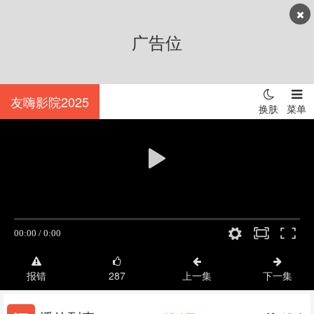
广告位
正在播放：蜡笔小新 - 833
友嗨影院2025
换肤
菜单
报错
287
上一集
下一集