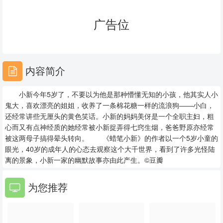
23
24
25
广告位
26
27
28
29
30
31
内容简介
32
33
34
小新今年5岁了，不要以为他是那种懵懂无知的小孩，他其实人小
35
36
37
鬼大，喜欢漂亮的姐姐，收养了一条棉花糖一样的流浪狗——小白，
还经常讲些无厘头的黄色笑话。小新的妈妈美伢是一个全职主妇，粗
38
39
40
心而又有点神经质的她经常被小新捉弄得七窍生烟，爸爸野原亦经常
被这两母子搞得晕头转向。 《蜡笔小新》的作者以一个5岁小童的
41
42
43
眼光，40岁的成年人的心态去观察这个大千世界，看到了许多光怪陆
离的景象，小新一家的幽默故事亦由此产生。©豆瓣
44
45
46
为您推荐
47
48
49
50
51
52