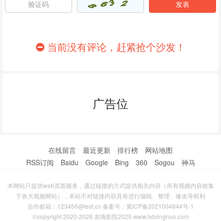
86
87
88
89
90
91
当前没有评论，赶紧抢个沙发！
92
93
94
95
96
97
广告位
98
99
100
101
102
103
104
105
106
在线留言
最近更新
排行榜
网站地图
RSS订阅
Baidu
Google
Bing
360
Sogou
神马
107
108
109
本网站只提供web页面服务，通过链接的方式提供相关内容（所有视频内容收集
110
111
112
于各大视频网站），本站不对链接内容具有进行编辑、整理、修改等权利
合作邮箱：123456@test.cn 备案号：
冀ICP备2021004844号-1
113
114
115
©copyright 2020-2026 友嗨影院2025 www.hdxingnuo.com