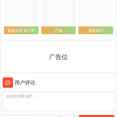
53
54
55
56
57
58
59
60
61
租借女友 第二季
尸鬼
逆转裁判
62
63
64
65
66
67
广告位
68
69
70
71
72
73
用户评论
74
75
76
77
78
79
80
81
82
83
84
85