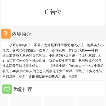
23
24
25
广告位
26
27
28
29
30
31
内容简介
32
33
34
小新今年5岁了，不要以为他是那种懵懂无知的小孩，他其实人小
35
36
37
鬼大，喜欢漂亮的姐姐，收养了一条棉花糖一样的流浪狗——小白，
还经常讲些无厘头的黄色笑话。小新的妈妈美伢是一个全职主妇，粗
38
39
40
心而又有点神经质的她经常被小新捉弄得七窍生烟，爸爸野原亦经常
被这两母子搞得晕头转向。 《蜡笔小新》的作者以一个5岁小童的
41
42
43
眼光，40岁的成年人的心态去观察这个大千世界，看到了许多光怪陆
离的景象，小新一家的幽默故事亦由此产生。©豆瓣
44
45
46
为您推荐
47
48
49
50
51
52