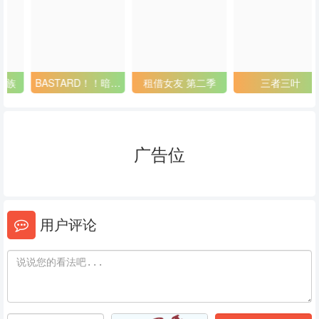
53
54
55
56
57
58
59
60
61
BASTARD！！暗黑
租借女友 第二季
三者三叶
破坏神2
62
63
64
65
66
67
广告位
68
69
70
71
72
73
用户评论
74
75
76
77
78
79
80
81
82
83
84
85