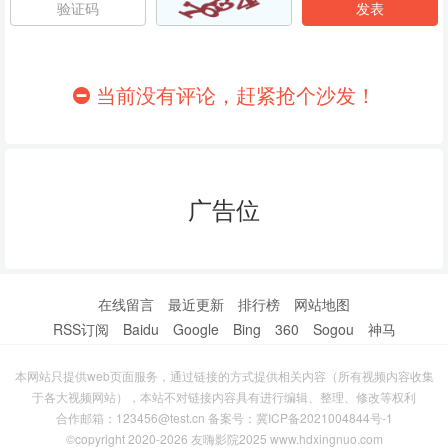
86
87
88
89
90
91
当前没有评论，赶紧抢个沙发！
92
93
94
95
96
97
广告位
98
99
100
101
102
103
104
105
106
在线留言
最近更新
排行榜
网站地图
RSS订阅
Baidu
Google
Bing
360
Sogou
神马
107
108
109
本网站只提供web页面服务，通过链接的方式提供相关内容（所有视频内容收集
110
111
112
于各大视频网站），本站不对链接内容具有进行编辑、整理、修改等权利
合作邮箱：123456@test.cn 备案号：
冀ICP备2021004844号-1
113
114
115
©copyright 2020-2026 友嗨影院2025 www.hdxingnuo.com