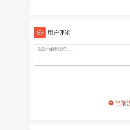
146
147
152
153
158
159
用户评论
164
165
170
171
176
177
182
183
188
189
当前
194
195
200
201
206
207