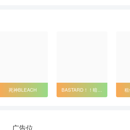
88
89
90
91
94
95
96
97
100
101
102
103
106
107
108
109
112
113
114
115
118
119
120
121
124
125
126
127
死神BLEACH
BASTARD！！暗黑
租
130
131
132
133
破坏神2
136
137
138
139
142
143
144
145
广告位