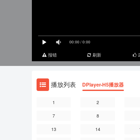
报错
刷新
播放列表
DPlayer-H5播放器
1
2
7
8
13
14