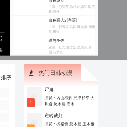
主演：彭冠英,涂松岩,盖玥希,高
鑫,熊梓
白色强人2(粤语)
主演：郭晋安,马国明,陈豪,胡定
欣,唐诗
谁与争锋
主演：杜志国,姜宏波,袁苑,谢
集
园,马书良
名侦探学院6
主演：郭文韬,齐思钧,蒲熠星,何
热门日韩动漫
运晨,曹恩齐
排序
新玉观音
主演：饶敏莉,高晟晖,安志杰,莫
尸鬼
小奇,李
演员：内山昂辉 兴津和幸 大
宇宙巡警露露子
1
川透 悠木碧 高木
主演：市道真央,榎木淳弥,新谷
真弓,稻田彻,岩田光央
逆转裁判
泡沫之夏 2010
演员：梶裕贵 悠木碧 玉木雅