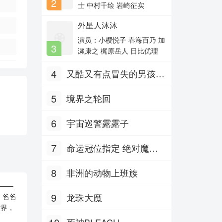
2
主演：徐熙媛,何润东,黄晓明,沈
士 中村千绘 岩崎征实
建宏,房思
外星人沐沐
东周列国·春秋篇
主演：王绘春,林乃桢,郑强,何
演员：小樱悦子 春海百乃 加
3
冰,修宗
濑康之 梶原岳人 日比优理
真正男子汉 第二季
4
又酷又有点冒失的男孩子
主演：孙杨,杨幂,佟丽娅,黄子
韬,蒋劲
们 Part.2
5
境界之轮回
6
宇宙巡警露露子
7
命运冠位指定 绝对魔兽
战线巴比伦尼亚
8
非洲的动物上班族
——
9
龙珠大魔
，爸爸
世界，