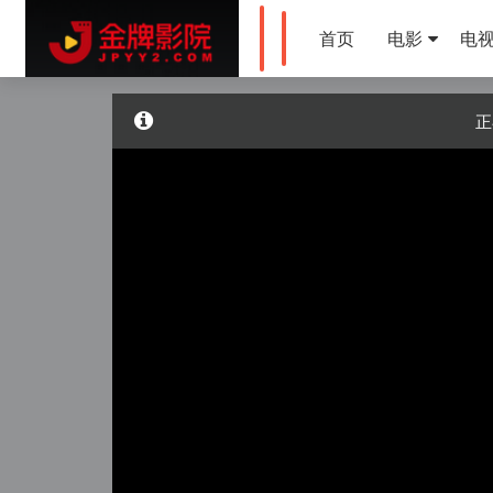
首页
电影
电
正