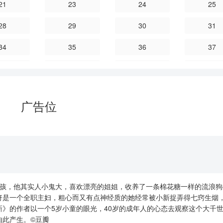
21
23
24
25
28
29
30
31
34
35
36
37
40
41
42
43
46
47
48
49
广告位
52
53
54
55
58
59
60
61
64
65
66
67
70
71
72
73
孩，他其实人小鬼大，喜欢漂亮的姐姐，收养了一条棉花糖一样的流浪狗
76
77
78
79
伢是一个全职主妇，粗心而又有点神经质的她经常被小新捉弄得七窍生烟
》的作者以一个5岁小童的眼光，40岁的成年人的心态去观察这个大千
82
83
84
85
由此产生。©豆瓣