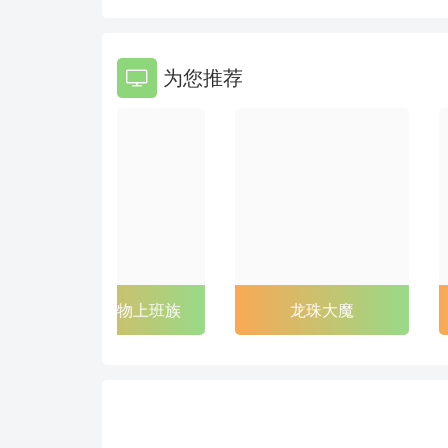
86
87
为您推荐
92
93
98
99
104
105
110
111
116
117
122
123
非洲的动物上班族
龙珠大魔
128
129
134
135
140
141