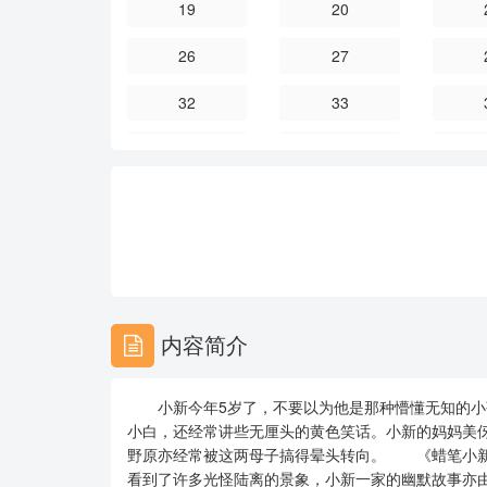
19
20
26
27
32
33
38
39
44
45
50
51
56
57
62
63
内容简介
68
69
小新今年5岁了，不要以为他是那种懵懂无知的小
74
75
小白，还经常讲些无厘头的黄色笑话。小新的妈妈美
野原亦经常被这两母子搞得晕头转向。 《蜡笔小新
80
81
看到了许多光怪陆离的景象，小新一家的幽默故事亦