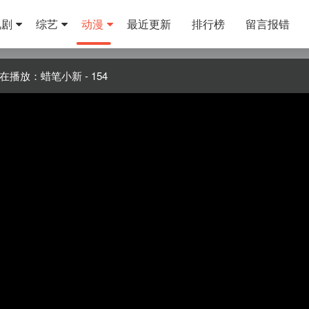
视剧
综艺
动漫
最近更新
排行榜
留言报错
在播放：蜡笔小新 - 154