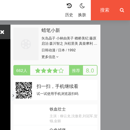
历史
换肤
蜡笔小新
矢岛晶子 小林由美子 楢桥美纪 藤原
启治 森川智之 兴梠里美 真柴摩利 林
玉绪 一龙斋贞友 佐藤智惠 高田由
日韩动漫 / 日本 / 1992
美 七绪春日 富泽美智惠 三石琴乃 纳
更多信息
谷六朗 森田顺平
8.0
662
人
推荐
扫一扫，手机继续看
试一试使用手机浏览器扫码
铁血壮士
主演：柳云龙,沈傲君,刘冠军,贺
镪,金丽
白色城堡