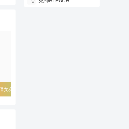
10
死神BLEACH
借女友 第二季
尸鬼
逆转