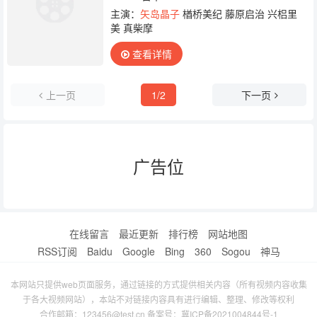
主演：
矢岛晶子
楢桥美纪 藤原启治 兴梠里
美 真柴摩
查看详情
上一页
1/2
下一页
广告位
在线留言
最近更新
排行榜
网站地图
RSS订阅
Baidu
Google
Bing
360
Sogou
神马
本网站只提供web页面服务，通过链接的方式提供相关内容（所有视频内容收集
于各大视频网站），本站不对链接内容具有进行编辑、整理、修改等权利
合作邮箱：123456@test.cn 备案号：
冀ICP备2021004844号-1