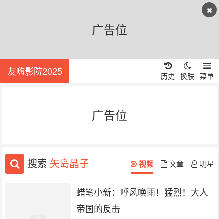
广告位
友嗨影院2025
历史
换肤
菜单
广告位
搜索
矢岛晶子
视频
文章
明星
蜡笔小新：呼风唤雨！猛烈！大人
帝国的反击