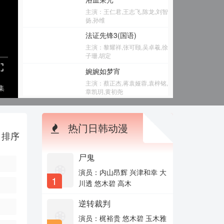
主演：王仁君,王志飞,陈龙,刘智
扬,孙维
法证先锋3(国语)
主演：黎耀祥,张可颐,吴卓羲,徐
子珊,胡定
婉婉如梦宵
主演：蔡正杰,蒋袁娅蓉,袁梓铭,
集
章凯玥,黄初尧
将装修进行到底
主演：陈明,方青卓,李洪涛,阚卫
热门日韩动漫
平,李
排序
地球超新鲜
主演：孙红雷,李乃文,陈赫,刘宇
尸鬼
宁,龚
演员：内山昂辉 兴津和幸 大
幸福的脚步
1
川透 悠木碧 高木
主演：李政颖,马芯妤,黄朋,余
雨,陈冠
逆转裁判
新白娘子传奇2019
演员：梶裕贵 悠木碧 玉木雅