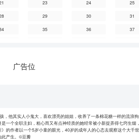
21
23
24
25
28
29
30
31
34
35
36
37
40
41
42
43
46
47
48
49
广告位
52
53
54
55
58
59
60
61
64
65
66
67
70
71
72
73
孩，他其实人小鬼大，喜欢漂亮的姐姐，收养了一条棉花糖一样的流浪狗
76
77
78
79
伢是一个全职主妇，粗心而又有点神经质的她经常被小新捉弄得七窍生烟
》的作者以一个5岁小童的眼光，40岁的成年人的心态去观察这个大千
82
83
84
85
由此产生。©豆瓣