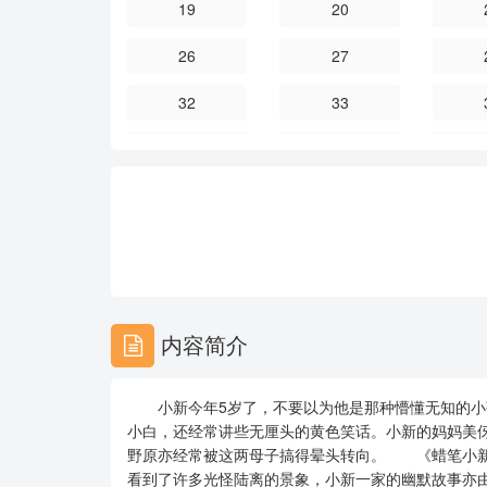
19
20
26
27
32
33
38
39
44
45
50
51
56
57
62
63
内容简介
68
69
小新今年5岁了，不要以为他是那种懵懂无知的小
74
75
小白，还经常讲些无厘头的黄色笑话。小新的妈妈美
野原亦经常被这两母子搞得晕头转向。 《蜡笔小新
80
81
看到了许多光怪陆离的景象，小新一家的幽默故事亦