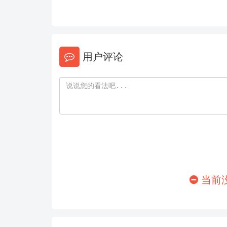
146
147
152
153
158
159
用户评论
164
165
170
171
176
177
182
183
188
189
当前
194
195
200
201
206
207