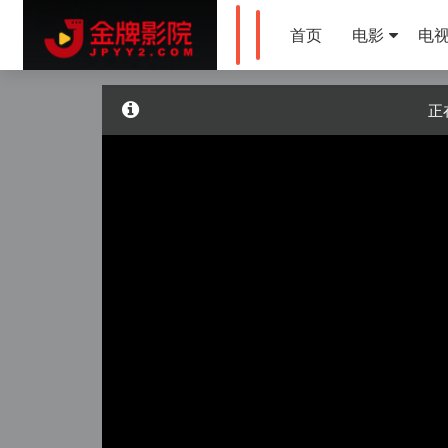
首页
电影
电
正