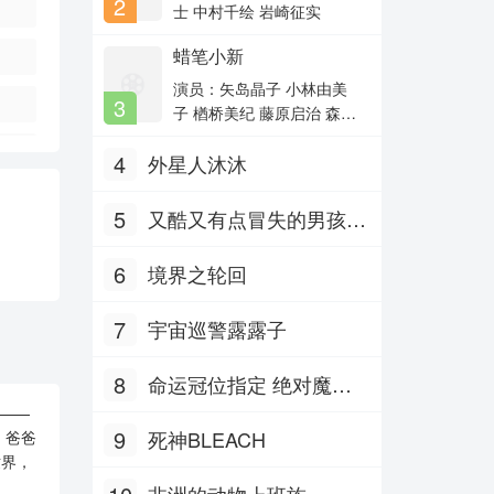
2
主演：于朦胧,鞠婧祎,裴子添,肖
士 中村千绘 岩崎征实
燕,聂子
蜡笔小新
同伊
主演：韩孝周,池珍熙,李素妍,裴
演员：矢岛晶子 小林由美
3
秀彬,金裕
子 楢桥美纪 藤原启治 森川
名侦探学院6
智之 兴梠里美 真柴摩利 林
4
外星人沐沐
玉绪 一龙斋贞友 佐藤智
主演：郭文韬,齐思钧,蒲熠星,何
运晨,曹恩齐
惠 高田由美 七绪春日 富泽
美智惠 三石琴乃 纳谷六
5
又酷又有点冒失的男孩子
朗 森田顺平
们 Part.2
6
境界之轮回
7
宇宙巡警露露子
8
命运冠位指定 绝对魔兽
——
战线巴比伦尼亚
9
死神BLEACH
，爸爸
世界，