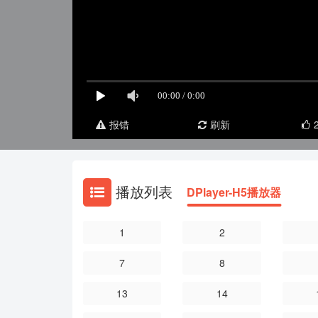
报错
刷新
播放列表
DPlayer-H5播放器
1
2
7
8
13
14