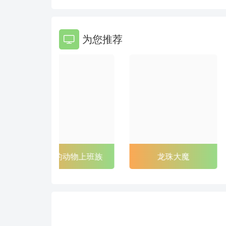
86
87
为您推荐
92
93
98
99
104
105
110
111
116
117
122
123
非洲的动物上班族
龙珠大魔
128
129
134
135
140
141