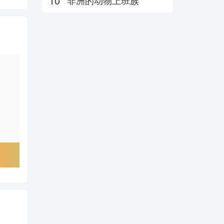
10
非洲的动物上班族
尸鬼
逆转裁判
外星