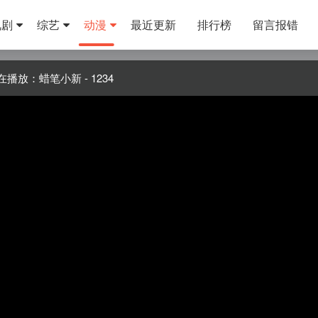
视剧
综艺
动漫
最近更新
排行榜
留言报错
在播放：蜡笔小新 - 1234