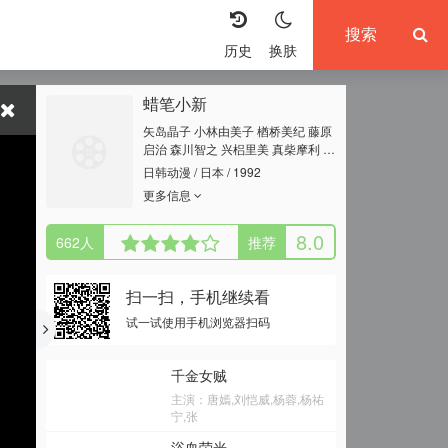
历史
换肤
蜡笔小新
矢岛晶子 小林由美子 楢桥美纪 藤原
启治 森川智之 兴梠里美 真柴摩利 林
玉绪 一龙斋贞友 佐藤智惠 高田由
日韩动漫 / 日本 / 1992
美 七绪春日 富泽美智惠 三石琴乃 纳
更多信息
谷六朗 森田顺平
8.0
662
人
推荐
扫一扫，手机继续看
试一试使用手机浏览器扫码
千金女贼
主演：唐嫣,刘恺威,杨蓉,杨祐
宁,张
浴血荣光