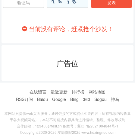
86
87
88
89
90
91
当前没有评论，赶紧抢个沙发！
92
93
94
95
96
97
广告位
98
99
100
101
102
103
104
105
106
在线留言
最近更新
排行榜
网站地图
RSS订阅
Baidu
Google
Bing
360
Sogou
神马
107
108
109
本网站只提供web页面服务，通过链接的方式提供相关内容（所有视频内容收集
110
111
112
于各大视频网站），本站不对链接内容具有进行编辑、整理、修改等权利
合作邮箱：123456@test.cn 备案号：
冀ICP备2021004844号-1
113
114
115
©copyright 2020-2026 友嗨影院2025 www.hdxingnuo.com