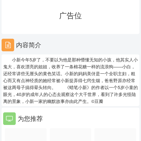
23
24
25
广告位
26
27
28
29
30
31
内容简介
32
33
34
小新今年5岁了，不要以为他是那种懵懂无知的小孩，他其实人小
35
36
37
鬼大，喜欢漂亮的姐姐，收养了一条棉花糖一样的流浪狗——小白，
还经常讲些无厘头的黄色笑话。小新的妈妈美伢是一个全职主妇，粗
38
39
40
心而又有点神经质的她经常被小新捉弄得七窍生烟，爸爸野原亦经常
被这两母子搞得晕头转向。 《蜡笔小新》的作者以一个5岁小童的
41
42
43
眼光，40岁的成年人的心态去观察这个大千世界，看到了许多光怪陆
离的景象，小新一家的幽默故事亦由此产生。©豆瓣
44
45
46
为您推荐
47
48
49
50
51
52