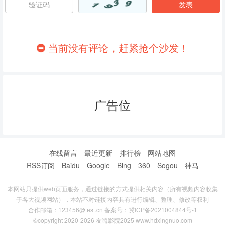
86
87
88
89
90
91
当前没有评论，赶紧抢个沙发！
92
93
94
95
96
97
广告位
98
99
100
101
102
103
104
105
106
在线留言
最近更新
排行榜
网站地图
RSS订阅
Baidu
Google
Bing
360
Sogou
神马
107
108
109
本网站只提供web页面服务，通过链接的方式提供相关内容（所有视频内容收集
110
111
112
于各大视频网站），本站不对链接内容具有进行编辑、整理、修改等权利
合作邮箱：123456@test.cn 备案号：
冀ICP备2021004844号-1
113
114
115
©copyright 2020-2026 友嗨影院2025 www.hdxingnuo.com