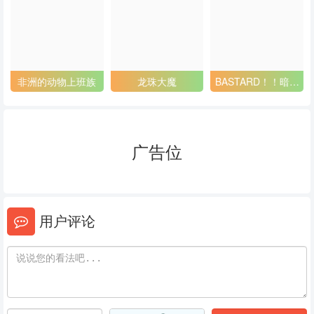
53
54
55
56
57
58
59
60
61
物上班族
龙珠大魔
BASTARD！！暗黑
租借女友 第
破坏神2
62
63
64
65
66
67
广告位
68
69
70
71
72
73
用户评论
74
75
76
77
78
79
80
81
82
83
84
85