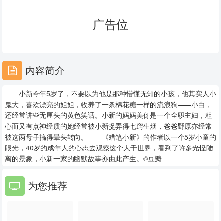
23
24
25
广告位
26
27
28
29
30
31
内容简介
32
33
34
小新今年5岁了，不要以为他是那种懵懂无知的小孩，他其实人小
35
36
37
鬼大，喜欢漂亮的姐姐，收养了一条棉花糖一样的流浪狗——小白，
还经常讲些无厘头的黄色笑话。小新的妈妈美伢是一个全职主妇，粗
38
39
40
心而又有点神经质的她经常被小新捉弄得七窍生烟，爸爸野原亦经常
被这两母子搞得晕头转向。 《蜡笔小新》的作者以一个5岁小童的
41
42
43
眼光，40岁的成年人的心态去观察这个大千世界，看到了许多光怪陆
离的景象，小新一家的幽默故事亦由此产生。©豆瓣
44
45
46
为您推荐
47
48
49
50
51
52