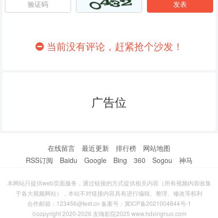
86
87
88
89
90
91
当前没有评论，赶紧抢个沙发！
92
93
94
95
96
97
广告位
98
99
100
101
102
103
104
105
106
在线留言
最近更新
排行榜
网站地图
RSS订阅
Baidu
Google
Bing
360
Sogou
神马
107
108
109
本网站只提供web页面服务，通过链接的方式提供相关内容（所有视频内容收集
110
111
112
于各大视频网站），本站不对链接内容具有进行编辑、整理、修改等权利
合作邮箱：123456@test.cn 备案号：
冀ICP备2021004844号-1
113
114
115
©copyright 2020-2026 友嗨影院2025 www.hdxingnuo.com