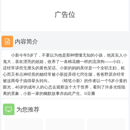
23
24
25
广告位
26
27
28
29
30
31
内容简介
32
33
34
小新今年5岁了，不要以为他是那种懵懂无知的小孩，他其实人小
35
36
37
鬼大，喜欢漂亮的姐姐，收养了一条棉花糖一样的流浪狗——小白，
还经常讲些无厘头的黄色笑话。小新的妈妈美伢是一个全职主妇，粗
38
39
40
心而又有点神经质的她经常被小新捉弄得七窍生烟，爸爸野原亦经常
被这两母子搞得晕头转向。 《蜡笔小新》的作者以一个5岁小童的
41
42
43
眼光，40岁的成年人的心态去观察这个大千世界，看到了许多光怪陆
离的景象，小新一家的幽默故事亦由此产生。©豆瓣
44
45
46
为您推荐
47
48
49
50
51
52