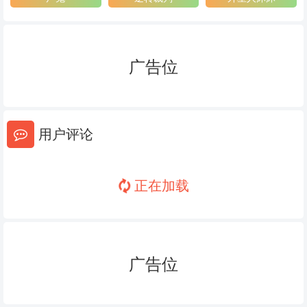
62
63
64
65
66
67
广告位
68
69
70
71
72
73
用户评论
74
75
76
77
78
79
正在加载
80
81
82
83
84
85
86
87
88
广告位
89
90
91