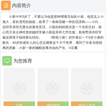
29
30
31
内容简介
32
33
34
小新今年5岁了，不要以为他是那种懵懂无知的小孩，他其实人小
35
36
37
鬼大，喜欢漂亮的姐姐，收养了一条棉花糖一样的流浪狗——小白，
还经常讲些无厘头的黄色笑话。小新的妈妈美伢是一个全职主妇，粗
38
39
40
心而又有点神经质的她经常被小新捉弄得七窍生烟，爸爸野原亦经常
被这两母子搞得晕头转向。 《蜡笔小新》的作者以一个5岁小童的
41
42
43
眼光，40岁的成年人的心态去观察这个大千世界，看到了许多光怪陆
离的景象，小新一家的幽默故事亦由此产生。©豆瓣
44
45
46
为您推荐
47
48
49
50
51
52
53
54
55
56
57
58
59
60
61
尸鬼
逆转裁判
外星人沐沐