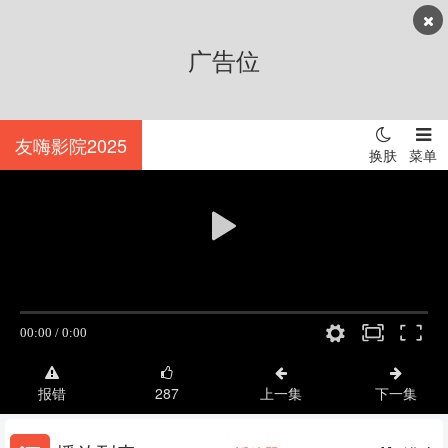
广告位
正在播放：蜡笔小新 - 627
友嗨影院2025
换肤
菜单
报错
287
上一集
下一集