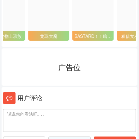
53
54
55
56
57
58
59
60
61
龙珠大魔
BASTARD！！暗黑
租借女友 第二季
破坏神2
62
63
64
65
66
67
广告位
68
69
70
71
72
73
用户评论
74
75
76
77
78
79
80
81
82
83
84
85