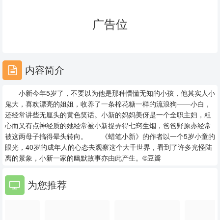
23
24
25
广告位
26
27
28
29
30
31
内容简介
32
33
34
小新今年5岁了，不要以为他是那种懵懂无知的小孩，他其实人小
35
36
37
鬼大，喜欢漂亮的姐姐，收养了一条棉花糖一样的流浪狗——小白，
还经常讲些无厘头的黄色笑话。小新的妈妈美伢是一个全职主妇，粗
38
39
40
心而又有点神经质的她经常被小新捉弄得七窍生烟，爸爸野原亦经常
被这两母子搞得晕头转向。 《蜡笔小新》的作者以一个5岁小童的
41
42
43
眼光，40岁的成年人的心态去观察这个大千世界，看到了许多光怪陆
离的景象，小新一家的幽默故事亦由此产生。©豆瓣
44
45
46
为您推荐
47
48
49
50
51
52