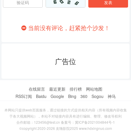
86
87
88
89
90
91
当前没有评论，赶紧抢个沙发！
92
93
94
95
96
97
广告位
98
99
100
101
102
103
104
105
106
在线留言
最近更新
排行榜
网站地图
RSS订阅
Baidu
Google
Bing
360
Sogou
神马
107
108
109
本网站只提供web页面服务，通过链接的方式提供相关内容（所有视频内容收集
110
111
112
于各大视频网站），本站不对链接内容具有进行编辑、整理、修改等权利
合作邮箱：123456@test.cn 备案号：
冀ICP备2021004844号-1
113
114
115
©copyright 2020-2026 友嗨影院2025 www.hdxingnuo.com