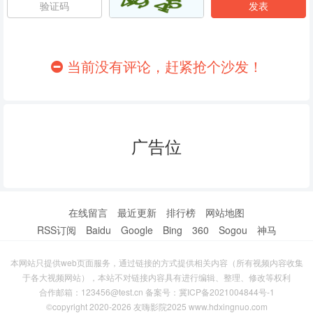
86
87
88
89
90
91
当前没有评论，赶紧抢个沙发！
92
93
94
95
96
97
广告位
98
99
100
101
102
103
104
105
106
在线留言
最近更新
排行榜
网站地图
RSS订阅
Baidu
Google
Bing
360
Sogou
神马
107
108
109
本网站只提供web页面服务，通过链接的方式提供相关内容（所有视频内容收集
110
111
112
于各大视频网站），本站不对链接内容具有进行编辑、整理、修改等权利
合作邮箱：123456@test.cn 备案号：
冀ICP备2021004844号-1
113
114
115
©copyright 2020-2026 友嗨影院2025 www.hdxingnuo.com