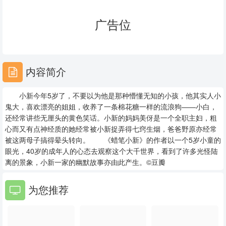
23
24
25
广告位
26
27
28
29
30
31
内容简介
32
33
34
小新今年5岁了，不要以为他是那种懵懂无知的小孩，他其实人小
35
36
37
鬼大，喜欢漂亮的姐姐，收养了一条棉花糖一样的流浪狗——小白，
还经常讲些无厘头的黄色笑话。小新的妈妈美伢是一个全职主妇，粗
38
39
40
心而又有点神经质的她经常被小新捉弄得七窍生烟，爸爸野原亦经常
被这两母子搞得晕头转向。 《蜡笔小新》的作者以一个5岁小童的
41
42
43
眼光，40岁的成年人的心态去观察这个大千世界，看到了许多光怪陆
离的景象，小新一家的幽默故事亦由此产生。©豆瓣
44
45
46
为您推荐
47
48
49
50
51
52