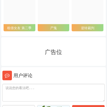
53
54
55
56
57
58
59
60
61
租借女友 第二季
尸鬼
逆转裁判
62
63
64
65
66
67
广告位
68
69
70
71
72
73
用户评论
74
75
76
77
78
79
80
81
82
83
84
85