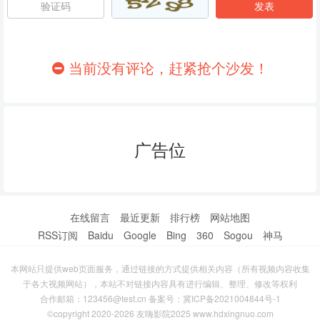
86
87
88
89
90
91
当前没有评论，赶紧抢个沙发！
92
93
94
95
96
97
广告位
98
99
100
101
102
103
104
105
106
在线留言
最近更新
排行榜
网站地图
RSS订阅
Baidu
Google
Bing
360
Sogou
神马
107
108
109
本网站只提供web页面服务，通过链接的方式提供相关内容（所有视频内容收集
110
111
112
于各大视频网站），本站不对链接内容具有进行编辑、整理、修改等权利
合作邮箱：123456@test.cn 备案号：
冀ICP备2021004844号-1
113
114
115
©copyright 2020-2026 友嗨影院2025 www.hdxingnuo.com