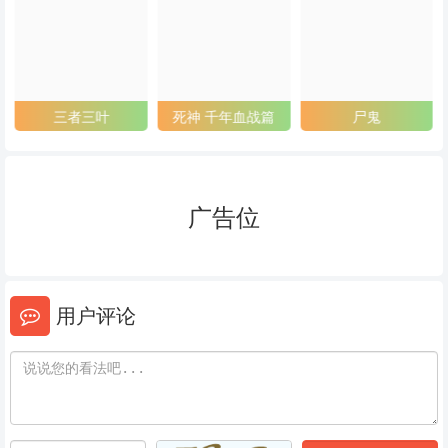
53
54
55
56
57
58
59
60
61
三者三叶
死神 千年血战篇
尸鬼
62
63
64
65
66
67
广告位
68
69
70
71
72
73
用户评论
74
75
76
77
78
79
80
81
82
83
84
85