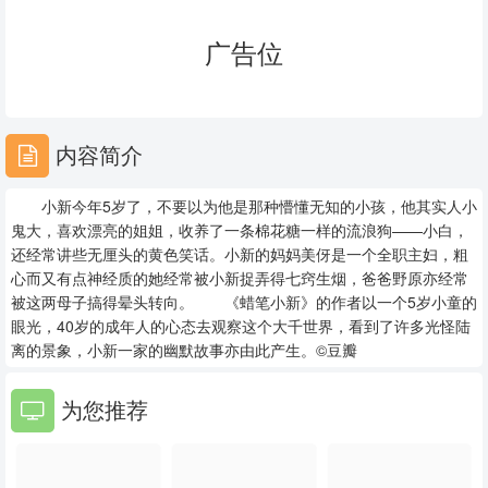
23
24
25
广告位
26
27
28
29
30
31
内容简介
32
33
34
小新今年5岁了，不要以为他是那种懵懂无知的小孩，他其实人小
35
36
37
鬼大，喜欢漂亮的姐姐，收养了一条棉花糖一样的流浪狗——小白，
还经常讲些无厘头的黄色笑话。小新的妈妈美伢是一个全职主妇，粗
38
39
40
心而又有点神经质的她经常被小新捉弄得七窍生烟，爸爸野原亦经常
被这两母子搞得晕头转向。 《蜡笔小新》的作者以一个5岁小童的
41
42
43
眼光，40岁的成年人的心态去观察这个大千世界，看到了许多光怪陆
离的景象，小新一家的幽默故事亦由此产生。©豆瓣
44
45
46
为您推荐
47
48
49
50
51
52