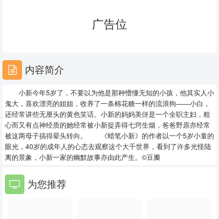
23
24
25
广告位
26
27
28
29
30
31
内容简介
32
33
34
小新今年5岁了，不要以为他是那种懵懂无知的小孩，他其实人小
35
36
37
鬼大，喜欢漂亮的姐姐，收养了一条棉花糖一样的流浪狗——小白，
还经常讲些无厘头的黄色笑话。小新的妈妈美伢是一个全职主妇，粗
38
39
40
心而又有点神经质的她经常被小新捉弄得七窍生烟，爸爸野原亦经常
被这两母子搞得晕头转向。 《蜡笔小新》的作者以一个5岁小童的
41
42
43
眼光，40岁的成年人的心态去观察这个大千世界，看到了许多光怪陆
离的景象，小新一家的幽默故事亦由此产生。©豆瓣
44
45
46
为您推荐
47
48
49
50
51
52