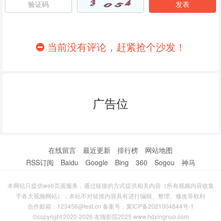
86
87
88
89
90
91
当前没有评论，赶紧抢个沙发！
92
93
94
95
96
97
广告位
98
99
100
101
102
103
104
105
106
在线留言
最近更新
排行榜
网站地图
RSS订阅
Baidu
Google
Bing
360
Sogou
神马
107
108
109
本网站只提供web页面服务，通过链接的方式提供相关内容（所有视频内容收集
110
111
112
于各大视频网站），本站不对链接内容具有进行编辑、整理、修改等权利
合作邮箱：123456@test.cn 备案号：
冀ICP备2021004844号-1
113
114
115
©copyright 2020-2026 友嗨影院2025 www.hdxingnuo.com