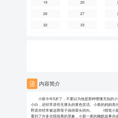
19
20
26
27
32
33
38
39
44
45
50
51
56
57
62
63
内容简介
68
69
小新今年5岁了，不要以为他是那种懵懂无知的小
74
75
小白，还经常讲些无厘头的黄色笑话。小新的妈妈美
野原亦经常被这两母子搞得晕头转向。 《蜡笔小新
80
81
看到了许多光怪陆离的景象，小新一家的幽默故事亦