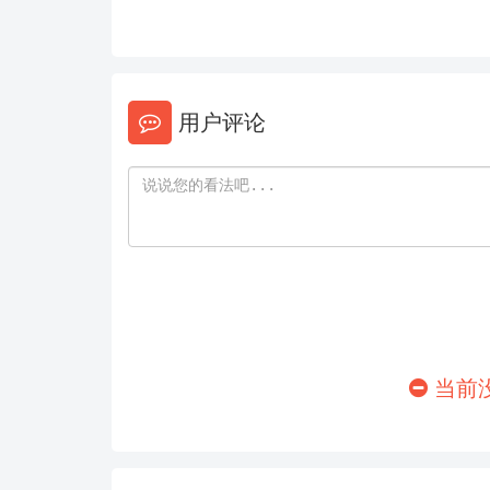
146
147
152
153
158
159
用户评论
164
165
170
171
176
177
182
183
188
189
当前
194
195
200
201
206
207