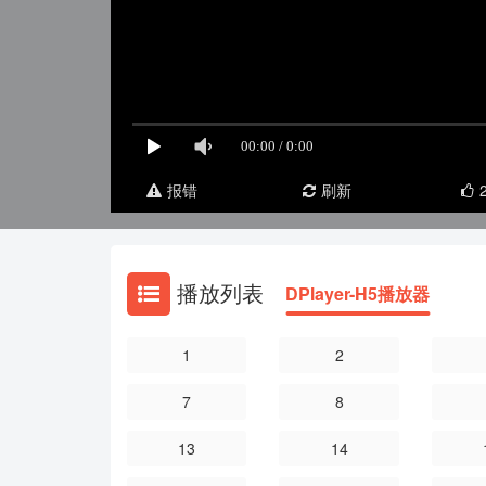
报错
刷新
播放列表
DPlayer-H5播放器
1
2
7
8
13
14