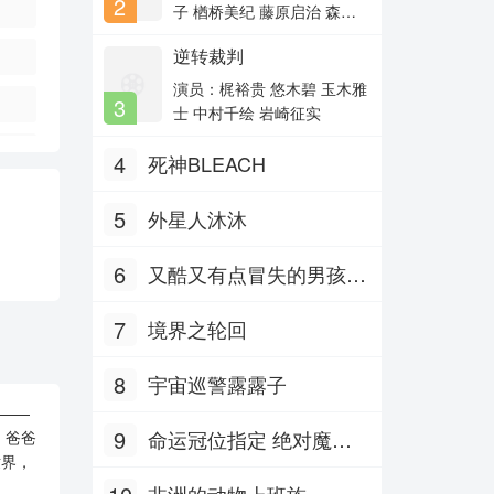
2
主演：黄德斌,唐诗咏,袁伟豪,吴
子 楢桥美纪 藤原启治 森川
家乐,马蹄
智之 兴梠里美 真柴摩利 林
逆转裁判
闪亮的日子2
玉绪 一龙斋贞友 佐藤智
惠 高田由美 七绪春日 富泽
主演：陈昕葳,高秋梓,黄新淳,赖
演员：梶裕贵 悠木碧 玉木雅
3
美云,陆
美智惠 三石琴乃 纳谷六
士 中村千绘 岩崎征实
朗 森田顺平
黑莲花上位手册
4
死神BLEACH
主演：马秋元
5
外星人沐沐
6
又酷又有点冒失的男孩子
们 Part.2
7
境界之轮回
8
宇宙巡警露露子
——
9
命运冠位指定 绝对魔兽
，爸爸
世界，
战线巴比伦尼亚