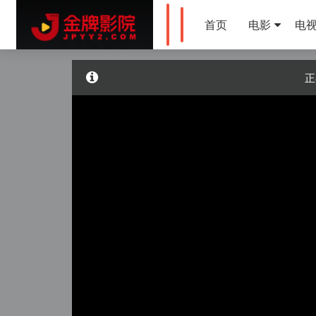
首页
电影
电
正