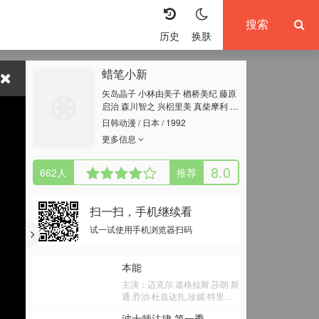
历史
换肤
蜡笔小新
矢岛晶子 小林由美子 楢桥美纪 藤原
启治 森川智之 兴梠里美 真柴摩利 林
玉绪 一龙斋贞友 佐藤智惠 高田由
日韩动漫 / 日本 / 1992
美 七绪春日 富泽美智惠 三石琴乃 纳
更多信息
谷六朗 森田顺平
8.0
662
人
推荐
扫一扫，手机继续看
试一试使用手机浏览器扫码
本能
主演：迈克尔·道格拉斯,莎朗·斯
通,乔治·杜兹达扎,珍妮·特里普
里霍恩,丹尼斯·阿尔恩特
波士顿法律 第一季