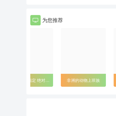
86
87
为您推荐
92
93
98
99
104
105
110
111
116
117
122
123
非洲的动物上班族
龙珠大魔
128
129
134
135
140
141