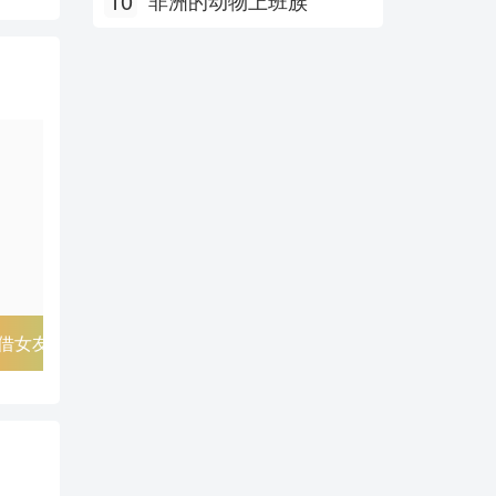
10
非洲的动物上班族
尸鬼
逆转裁判
死神BL