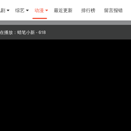
视剧
综艺
动漫
最近更新
排行榜
留言报错
在播放：蜡笔小新 - 618