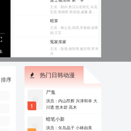
主演：勒内·奥贝尔若努瓦,马克·
瓦雷,詹姆斯·斯派德,威廉·夏特
纳,坎迪斯·伯
暗算
主演：柳云龙,高明,宋春丽,祝希
娟,王宝
冤家亲家
主演：陈瑾,储智博,施京明,李净
集
洋
快乐老友记
主演：陈楚生,苏醒,王栎鑫,张
热门日韩动漫
远,王铮亮
排序
小小的追球
主演：黄子韬,周冬雨,王彦霖,尹
尸鬼
正
演员：内山昂辉 兴津和幸 大
地球超新鲜
1
川透 悠木碧 高木
主演：孙红雷,李乃文,陈赫,刘宇
宁,龚
蜡笔小新
铁马战车
演员：矢岛晶子 小林由美