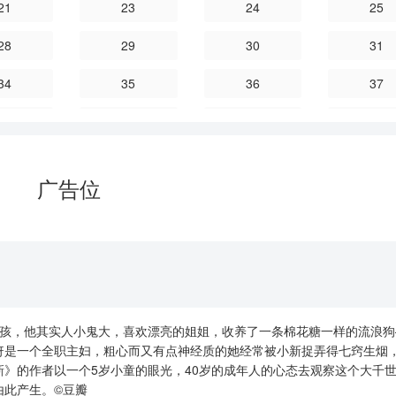
21
23
24
25
28
29
30
31
34
35
36
37
40
41
42
43
46
47
48
49
广告位
52
53
54
55
58
59
60
61
64
65
66
67
70
71
72
73
孩，他其实人小鬼大，喜欢漂亮的姐姐，收养了一条棉花糖一样的流浪狗
76
77
78
79
伢是一个全职主妇，粗心而又有点神经质的她经常被小新捉弄得七窍生烟
》的作者以一个5岁小童的眼光，40岁的成年人的心态去观察这个大千
82
83
84
85
由此产生。©豆瓣