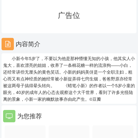
23
24
25
广告位
26
27
28
29
30
31
内容简介
32
33
34
小新今年5岁了，不要以为他是那种懵懂无知的小孩，他其实人小
35
36
37
鬼大，喜欢漂亮的姐姐，收养了一条棉花糖一样的流浪狗——小白，
还经常讲些无厘头的黄色笑话。小新的妈妈美伢是一个全职主妇，粗
38
39
40
心而又有点神经质的她经常被小新捉弄得七窍生烟，爸爸野原亦经常
被这两母子搞得晕头转向。 《蜡笔小新》的作者以一个5岁小童的
41
42
43
眼光，40岁的成年人的心态去观察这个大千世界，看到了许多光怪陆
离的景象，小新一家的幽默故事亦由此产生。©豆瓣
44
45
46
为您推荐
47
48
49
50
51
52