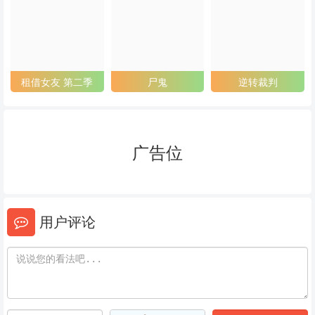
53
54
55
56
57
58
59
60
61
租借女友 第二季
尸鬼
逆转裁判
62
63
64
65
66
67
广告位
68
69
70
71
72
73
用户评论
74
75
76
77
78
79
80
81
82
83
84
85