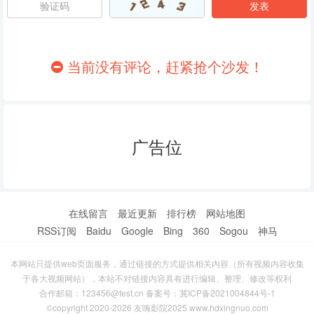
86
87
88
89
90
91
当前没有评论，赶紧抢个沙发！
92
93
94
95
96
97
广告位
98
99
100
101
102
103
104
105
106
在线留言
最近更新
排行榜
网站地图
RSS订阅
Baidu
Google
Bing
360
Sogou
神马
107
108
109
本网站只提供web页面服务，通过链接的方式提供相关内容（所有视频内容收集
110
111
112
于各大视频网站），本站不对链接内容具有进行编辑、整理、修改等权利
合作邮箱：123456@test.cn 备案号：
冀ICP备2021004844号-1
113
114
115
©copyright 2020-2026 友嗨影院2025 www.hdxingnuo.com