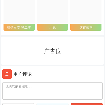
53
54
55
56
57
58
59
60
61
租借女友 第二季
尸鬼
逆转裁判
62
63
64
65
66
67
广告位
68
69
70
71
72
73
用户评论
74
75
76
77
78
79
80
81
82
83
84
85