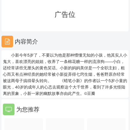
23
24
25
广告位
26
27
28
29
30
31
内容简介
32
33
34
小新今年5岁了，不要以为他是那种懵懂无知的小孩，他其实人小
35
36
37
鬼大，喜欢漂亮的姐姐，收养了一条棉花糖一样的流浪狗——小白，
还经常讲些无厘头的黄色笑话。小新的妈妈美伢是一个全职主妇，粗
38
39
40
心而又有点神经质的她经常被小新捉弄得七窍生烟，爸爸野原亦经常
被这两母子搞得晕头转向。 《蜡笔小新》的作者以一个5岁小童的
41
42
43
眼光，40岁的成年人的心态去观察这个大千世界，看到了许多光怪陆
离的景象，小新一家的幽默故事亦由此产生。©豆瓣
44
45
46
为您推荐
47
48
49
50
51
52