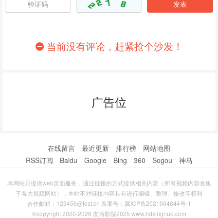
86
87
88
89
90
91
当前没有评论，赶紧抢个沙发！
92
93
94
95
96
97
广告位
98
99
100
101
102
103
104
105
106
在线留言
最近更新
排行榜
网站地图
RSS订阅
Baidu
Google
Bing
360
Sogou
神马
107
108
109
本网站只提供web页面服务，通过链接的方式提供相关内容（所有视频内容收集
110
111
112
于各大视频网站），本站不对链接内容具有进行编辑、整理、修改等权利
合作邮箱：123456@test.cn 备案号：
冀ICP备2021004844号-1
113
114
115
©copyright 2020-2026 友嗨影院2025 www.hdxingnuo.com