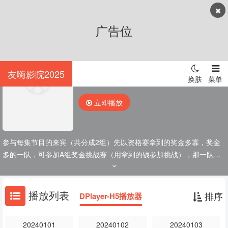
广告位
百变智多星
4.0
628
人
友嗨影院2025
换肤
菜单
主演：
胡瓜
叶欣眉
立即播放
参与每集节目的来宾（共分成2组）先以资格赛拿到的奖金多寡，奖金
多的一队，可参加A组奖金挑战赛（用拿到的钱参加挑战），那一队的
一位队员上去答题，其他队员可在下面讨论，B组可自己讨论，决定要
不要插花（A组准备选答案前，B组可以举出插花牌子，说要插几
万“1~5万”接着公布正确答案，如果B组答对了，可拿到插花的奖金；答
播放列表
排序
DPlayer-H5播放器
错了就从参赛奖金中扣掉插花金额）。答错后换下一队队员上去挑战，
A组3位队员全数淘汰后，可换B组上去答题，但只有一次机会，失败无
20240101
20240102
20240103
法换人上场。