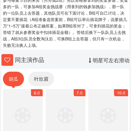
参与每集节目的来宾（共分成2组）先以资格赛拿到的奖金多寡，奖金
20240307
20240311
20240312
多的一队，可参加A组奖金挑战赛（用拿到的钱参加挑战），那一队
的一位队员上去答题，其他队员可在下面讨论，B组可自己讨论，决
20240313
20240314
20240318
定要不要插花（A组准备选答案前，B组可以举出插花牌子，说要插几
万“1~5万”接着公布正确答案，如果B组答对了，可拿到插花的奖金；
20240319
20240320
20240321
答错了就从参赛奖金中扣掉插花金额）。答错后换下一队队员上去挑
战，A组3位队员全数淘汰后，可换B组上去答题，但只有一次机会，
20240325
20240326
20240327
失败无法换人上场。
20240328
20240401
20240402
同主演作品
明星可左右滑动
20240403
20240408
20240409
胡瓜
叶欣眉
20240410
20240411
20240415
6.0
7.0
10.0
20240416
20240417
20240418
20240422
20240423
20240424
20240425
20240429
20240430