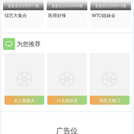
20240501
20240502
20240506
更新至20250511期
更新至20250506期
更新至20250515期
20240507
20240508
20240509
综艺大集合
医师好辣
WTO姐妹会
20240514
20240516
20240520
20240521
20240523
20240527
为您推荐
20240528
20240530
20240603
20240604
20240605
20240606
20240610
20240611
20240612
20240613
20240617
20240618
女人我最大
11点热吵店
综艺大热门
20240619
20240620
20240624
20240625
20240626
20240627
广告位
20240701
20240702
20240703