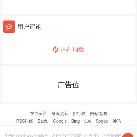
20240708
20240709
20240710
20240711
20240715
20240716
用户评论
20240717
20240718
20240722
20240723
20240724
20240725
正在加载
20240729
20240731
20240801
20240805
20240806
20240807
广告位
20240812
20240813
20240814
20240815
20240819
20240820
20240821
20240822
20240826
在线留言
最近更新
排行榜
网站地图
RSS订阅
Baidu
Google
Bing
360
Sogou
神马
20240827
20240828
20240829
本网站只提供web页面服务，通过链接的方式提供相关内容（所有视频内容收集