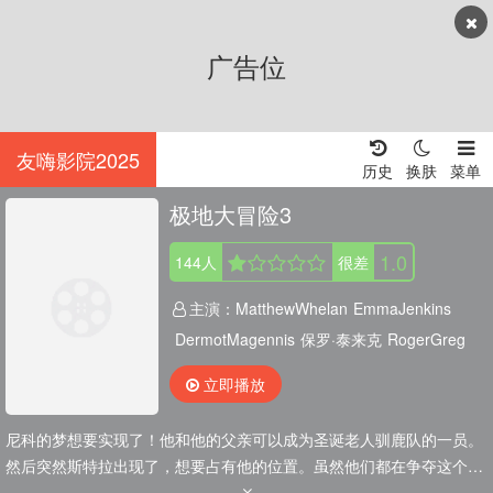
广告位
友嗨影院2025
历史
换肤
菜单
极地大冒险3
1.0
144
人
很差
主演：
MatthewWhelan
EmmaJenkins
DermotMagennis
保罗·泰来克
RogerGreg
立即播放
尼科的梦想要实现了！他和他的父亲可以成为圣诞老人驯鹿队的一员。
然后突然斯特拉出现了，想要占有他的位置。虽然他们都在争夺这个位
置，但他们也成了朋友。但是，圣诞节前一天，雪橇被偷了！圣诞节有