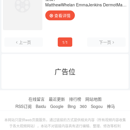
MatthewWhelan EmmaJenkins DermotMagen
罗·泰来克
RogerGreg
查看详情
上一页
1/1
下一页
广告位
在线留言
最近更新
排行榜
网站地图
RSS订阅
Baidu
Google
Bing
360
Sogou
神马
本网站只提供web页面服务，通过链接的方式提供相关内容（所有视频内容收集
于各大视频网站），本站不对链接内容具有进行编辑、整理、修改等权利