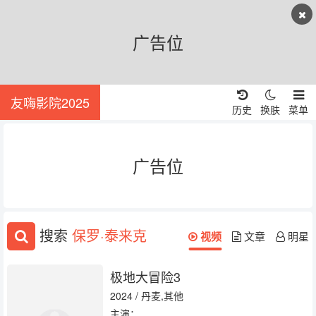
广告位
友嗨影院2025
历史
换肤
菜单
广告位
搜索
保罗·泰来克
视频
文章
明星
极地大冒险3
2024 / 丹麦,其他
主演：