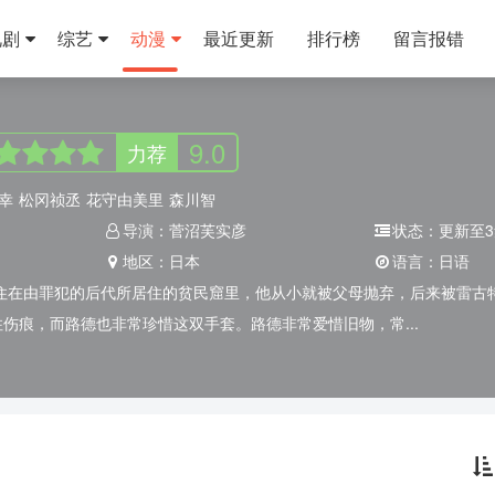
视剧
综艺
动漫
最近更新
排行榜
留言报错
9.0
力荐
幸
松冈祯丞
花守由美里
森川智
导演：
菅沼芙实彦
状态：
更新至3
地区：
日本
语言：
日语
住在由罪犯的后代所居住的贫民窟里，他从小就被父母抛弃，后来被雷古
伤痕，而路德也非常珍惜这双手套。路德非常爱惜旧物，常...