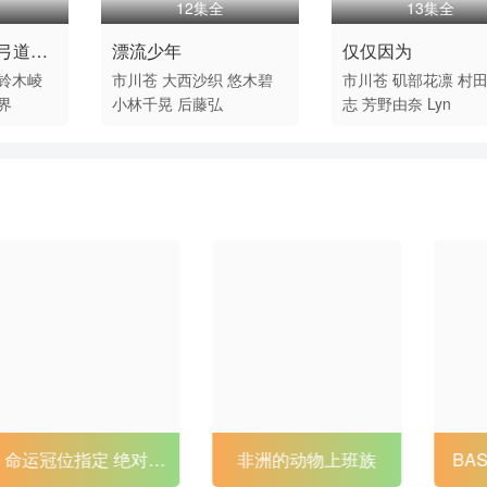
12集全
13集全
弓道部-
漂流少年
仅仅因为
铃木崚
市川苍
大西沙织
悠木碧
市川苍
矶部花凛
村
界
小林千晃
后藤弘
志
芳野由奈
Lyn
非洲的动物上班族
BASTARD！！暗黑
租