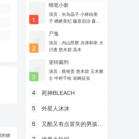
蜡笔小新
演员：矢岛晶子 小林由美
1
子 楢桥美纪 藤原启治 森川
智之 兴梠里美 真柴摩利 林
尸鬼
玉绪 一龙斋贞友 佐藤智
惠 高田由美 七绪春日 富泽
演员：内山昂辉 兴津和幸 大
2
美智惠 三石琴乃 纳谷六
川透 悠木碧 高木
朗 森田顺平
逆转裁判
演员：梶裕贵 悠木碧 玉木雅
3
士 中村千绘 岩崎征实
4
死神BLEACH
5
外星人沐沐
6
又酷又有点冒失的男孩子
们 Part.2
重的烧
7
境界之轮回