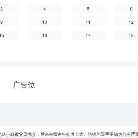
3
4
5
6
9
10
11
12
15
16
17
18
广告位
他从小就被父母抛弃，后来被雷古特抚养长大。路德的双手不知为何有严