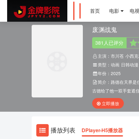
首页
电影
电
废渊战鬼
381
人
已评分
主演：
市川苍
小西克
类型：
动画
日韩动漫
年份：
2025
简介：
路德在天界是
古德给了他一双手套遮住
立即播放
播放列表
DPlayer-H5播放器