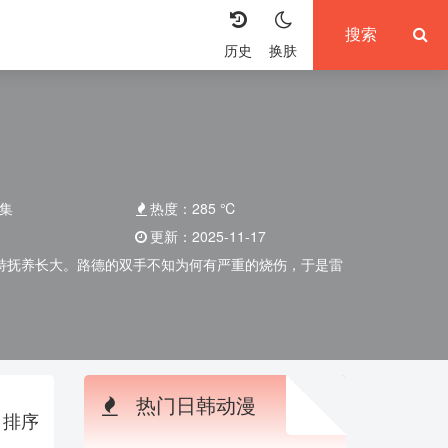
历史
换肤
集
热度：
285
℃
更新：
2025-11-17
特抚养长大。路德的双手不知为何有严重的烧伤，于是雷
热门日韩动漫
排序