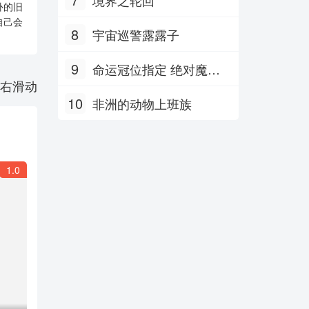
补的旧
自己会
8
宇宙巡警露露子
9
命运冠位指定 绝对魔兽
右滑动
战线巴比伦尼亚
10
非洲的动物上班族
1.0