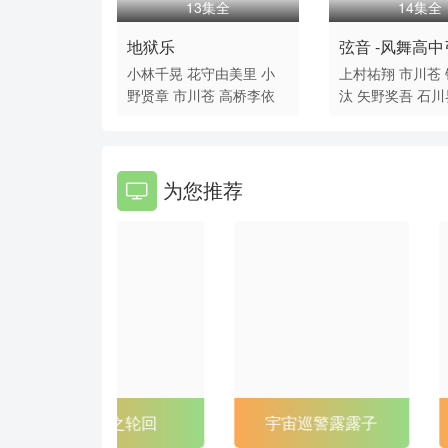
13集全
14集全
地狱乐
弦音 -风舞高中
小林千晃
花守由美里
小
上村祐翔
市川苍
第一季
野贤章
市川苍
高桥李依
汰
矢野奖吾
石川
为您推荐
宇宙巡警露露子
命运冠位指定 绝对魔