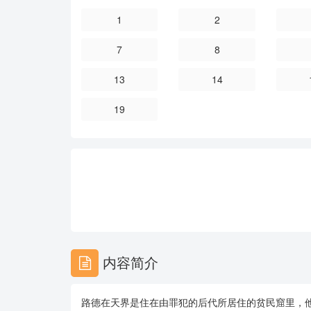
1
2
7
8
13
14
19
内容简介
路德在天界是住在由罪犯的后代所居住的贫民窟里，