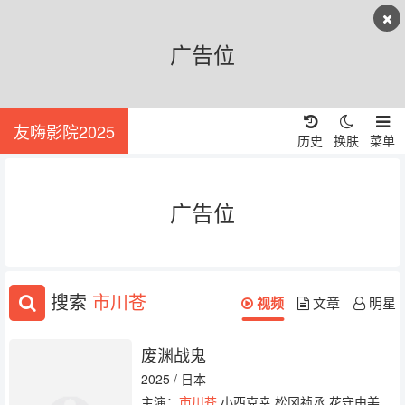
广告位
友嗨影院2025
历史
换肤
菜单
广告位
搜索
市川苍
视频
文章
明星
废渊战鬼
2025 / 日本
主演：
市川苍
小西克幸 松冈祯丞 花守由美