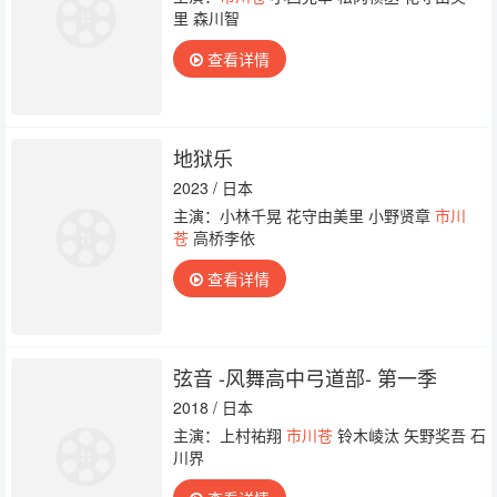
里 森川智
查看详情
地狱乐
2023 / 日本
主演：小林千晃 花守由美里 小野贤章
市川
苍
高桥李依
查看详情
弦音 -风舞高中弓道部- 第一季
2018 / 日本
主演：上村祐翔
市川苍
铃木崚汰 矢野奖吾 石
川界