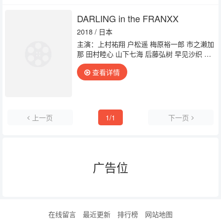
DARLING in the FRANXX
2018 / 日本
主演：上村祐翔 户松遥 梅原裕一郎 市之濑加
那 田村睦心 山下七海 后藤弘树 早见沙织
市
川苍
石上静香 井上麻里奈 小西克幸 堀内贤
查看详情
雄 钉宫理惠
上一页
1/1
下一页
广告位
在线留言
最近更新
排行榜
网站地图