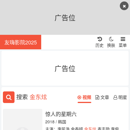
广告位
友嗨影院2025
历史
换肤
菜单
广告位
搜索
金东炫
视频
文章
明星
惊人的星期六
2018 / 韩国
主演：李民浩 金泰妍
金东炫
表志勋 李俊