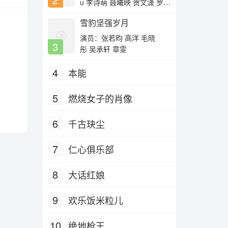
u 李诗萌 聂曦映 贺文潇 罗梓
弦
雪豹坚强岁月
演员：张若昀 高洋 毛晓
3
彤 吴承轩 章雯
4
本能
5
燃烧女子的肖像
6
千古玦尘
7
仁心俱乐部
8
大话红娘
9
欢乐饭米粒儿
10
绝地枪王