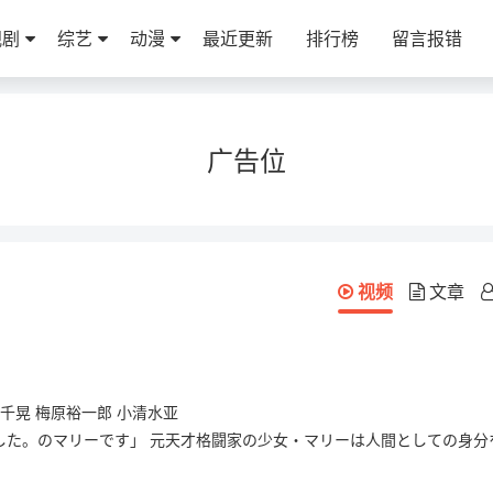
视剧
综艺
动漫
最近更新
排行榜
留言报错
广告位
视频
文章
千晃 梅原裕一郎 小清水亚
した。のマリーです」 元天才格闘家の少女・マリーは人間としての身分
・アーサーの屋敷に“”として働くことになったが・・・ ──正体がバレ