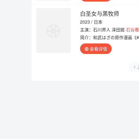
白圣女与黑牧师
2023 / 日本
主演：石川界人 泽田姬
石谷
简介：
和武はざの原作漫画《#
查看详情