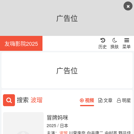
广告位
友嗨影院2025
历史
换肤
菜单
广告位
搜索
波瑠
视频
文章
明星
冒牌妈咪
2025 / 日本
主演：
波瑠
川荣李奈 向井康二 中村苍 野吕佳