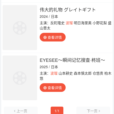
伟大的礼物 グレイトギフト
2024 / 日本
主演：反町隆史
波瑠
明日海里奥 小野花梨 盛
山晋太
查看详情
EYESEE～瞬间记忆搜查·柊班～
2025 / 日本
主演：
波瑠
山本耕史 森本慎太郎 仓悠贵 柏木
悠
查看详情
上一页
1/1
下一页