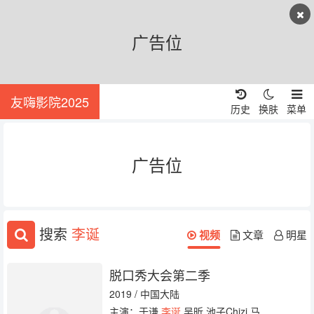
广告位
友嗨影院2025
历史
换肤
菜单
广告位
搜索
李诞
视频
文章
明星
脱口秀大会第二季
2019 / 中国大陆
主演：于谦
李诞
吴昕 池子Chizi 马