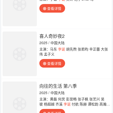
查看详情
喜人奇妙夜2
2025 / 中国大陆
主演：马东
李诞
胡先煦 张若昀 辛芷蕾 大张
伟 孟子义
查看详情
向往的生活 第八季
2025 / 中国大陆
主演：黄磊 何炅 彭昱畅 张子枫 张艺兴 吴
彼 杨超越 齐溪
李诞
付航 陈赫 谭松韵 高瀚
宇 马嘉祺 丁程鑫 刘耀文 严浩翔