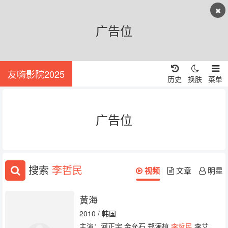
广告位
友嗨影院2025
历史
换肤
菜单
广告位
搜索
李哲民
视频
文章
明星
黄海
2010 / 韩国
主演：河正宇 金允石 郑满植
李哲民
李艾