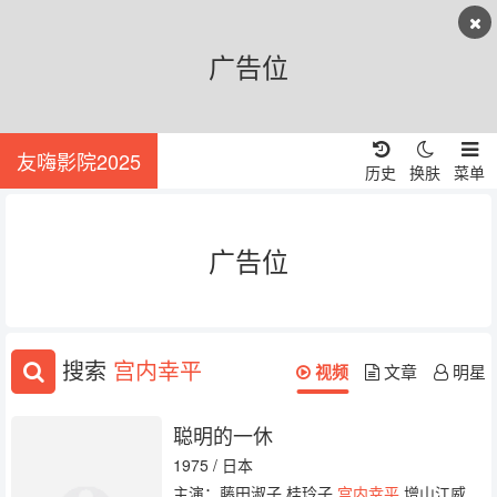
广告位
友嗨影院2025
历史
换肤
菜单
广告位
搜索
宫内幸平
视频
文章
明星
聪明的一休
1975 / 日本
主演：藤田淑子 桂玲子
宫内幸平
增山江威