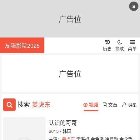
广告位
友嗨影院2025
历史
换肤
菜单
广告位
搜索
姜虎东
视频
文章
明星
认识的哥哥
2015 / 韩国
主演：
姜虎东
李寿根 金希澈 徐章勋 金永哲